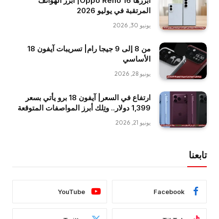
أبرزها Oppo Reno 16| أبرز الهواتف
المرتقبة في يوليو 2026
يونيو 30, 2026
من 8 إلى 9 جيجا رام| تسريبات آيفون 18
الأساسي
يونيو 28, 2026
ارتفاع في السعر| آيفون 18 برو يأتي بسعر
1,399 دولار.. وتِلك أبرز المواصفات المتوقعة
يونيو 21, 2026
تابعنا
YouTube
Facebook