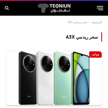
الرئيسية
-
سعر ريدمي A3x
سعر ريدمي A3X
هواتف