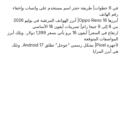
في 6 خطوات| طريقة حجز اسم مستخدم على واتساب وإخفاء
رقم الهاتف
أبرزها Oppo Reno 16| أبرز الهواتف المرتقبة في يوليو 2026
من 8 إلى 9 جيجا رام| تسريبات آيفون 18 الأساسي
ارتفاع في السعر| آيفون 18 برو يأتي بسعر 1,399 دولار.. وتِلك أبرز
المواصفات المتوقعة
لأجهزة Pixel| بشكل رسمي “جوجل” تطلق Android 17.. وتلك
هي أبرز المزايا