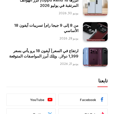
أبرزها Oppo Reno 16| أبرز الهواتف
المرتقبة في يوليو 2026
يونيو 30, 2026
من 8 إلى 9 جيجا رام| تسريبات آيفون 18
الأساسي
يونيو 28, 2026
ارتفاع في السعر| آيفون 18 برو يأتي بسعر
1,399 دولار.. وتِلك أبرز المواصفات المتوقعة
يونيو 21, 2026
تابعنا
YouTube
Facebook