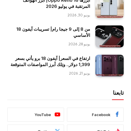
أبرزها Oppo Reno 16| أبرز الهواتف
المرتقبة في يوليو 2026
يونيو 30, 2026
من 8 إلى 9 جيجا رام| تسريبات آيفون 18
الأساسي
يونيو 28, 2026
ارتفاع في السعر| آيفون 18 برو يأتي بسعر
1,399 دولار.. وتِلك أبرز المواصفات المتوقعة
يونيو 21, 2026
تابعنا
YouTube
Facebook