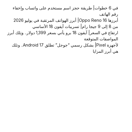
في 6 خطوات| طريقة حجز اسم مستخدم على واتساب وإخفاء
رقم الهاتف
أبرزها Oppo Reno 16| أبرز الهواتف المرتقبة في يوليو 2026
من 8 إلى 9 جيجا رام| تسريبات آيفون 18 الأساسي
ارتفاع في السعر| آيفون 18 برو يأتي بسعر 1,399 دولار.. وتِلك أبرز
المواصفات المتوقعة
لأجهزة Pixel| بشكل رسمي “جوجل” تطلق Android 17.. وتلك
هي أبرز المزايا