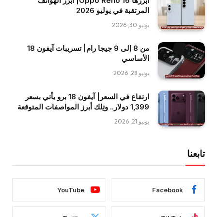
أبرزها Oppo Reno 16| أبرز الهواتف
المرتقبة في يوليو 2026
يونيو 30, 2026
من 8 إلى 9 جيجا رام| تسريبات آيفون 18
الأساسي
يونيو 28, 2026
ارتفاع في السعر| آيفون 18 برو يأتي بسعر
1,399 دولار.. وتِلك أبرز المواصفات المتوقعة
يونيو 21, 2026
تابعنا
YouTube
Facebook