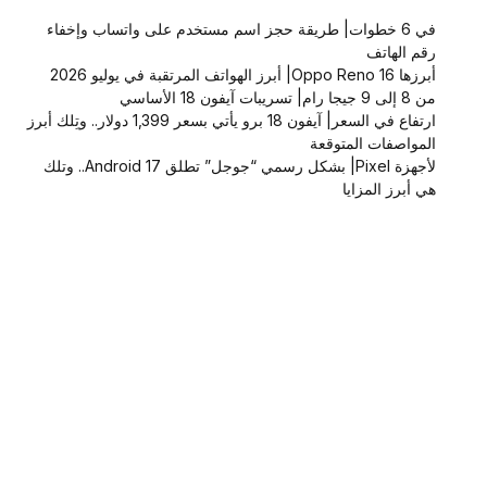
في 6 خطوات| طريقة حجز اسم مستخدم على واتساب وإخفاء
رقم الهاتف
أبرزها Oppo Reno 16| أبرز الهواتف المرتقبة في يوليو 2026
من 8 إلى 9 جيجا رام| تسريبات آيفون 18 الأساسي
ارتفاع في السعر| آيفون 18 برو يأتي بسعر 1,399 دولار.. وتِلك أبرز
المواصفات المتوقعة
لأجهزة Pixel| بشكل رسمي “جوجل” تطلق Android 17.. وتلك
هي أبرز المزايا