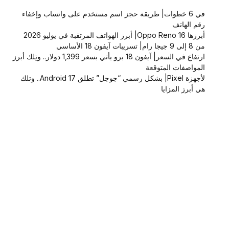
في 6 خطوات| طريقة حجز اسم مستخدم على واتساب وإخفاء
رقم الهاتف
أبرزها Oppo Reno 16| أبرز الهواتف المرتقبة في يوليو 2026
من 8 إلى 9 جيجا رام| تسريبات آيفون 18 الأساسي
ارتفاع في السعر| آيفون 18 برو يأتي بسعر 1,399 دولار.. وتِلك أبرز
المواصفات المتوقعة
لأجهزة Pixel| بشكل رسمي “جوجل” تطلق Android 17.. وتلك
هي أبرز المزايا