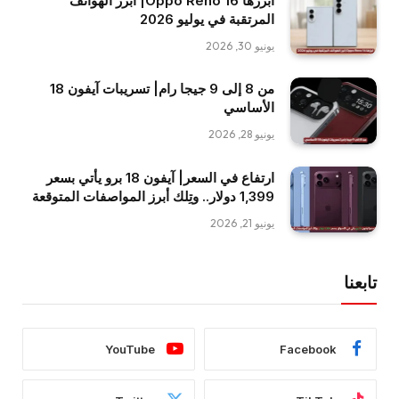
أبرزها Oppo Reno 16| أبرز الهواتف
المرتقبة في يوليو 2026
يونيو 30, 2026
من 8 إلى 9 جيجا رام| تسريبات آيفون 18
الأساسي
يونيو 28, 2026
ارتفاع في السعر| آيفون 18 برو يأتي بسعر
1,399 دولار.. وتِلك أبرز المواصفات المتوقعة
يونيو 21, 2026
تابعنا
YouTube
Facebook