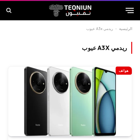
الرئيسية
-
ريدمي A3x عيوب
ريدمي A3X عيوب
هواتف