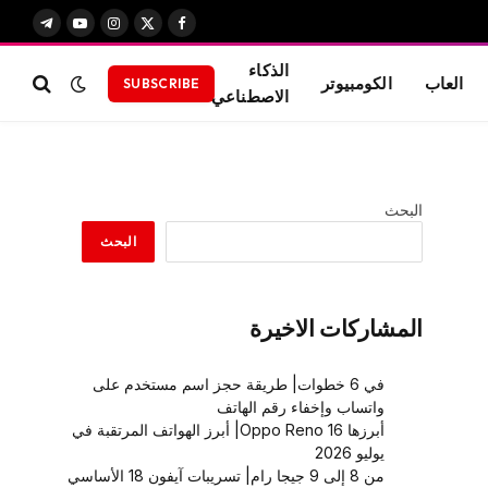
X
فيسبوك
الانستغرام
يوتيوب
تيلقرام
(Twitter)
الذكاء
العاب
الكومبيوتر
SUBSCRIBE
الاصطناعي
البحث
البحث
المشاركات الاخيرة
في 6 خطوات| طريقة حجز اسم مستخدم على
واتساب وإخفاء رقم الهاتف
أبرزها Oppo Reno 16| أبرز الهواتف المرتقبة في
يوليو 2026
من 8 إلى 9 جيجا رام| تسريبات آيفون 18 الأساسي