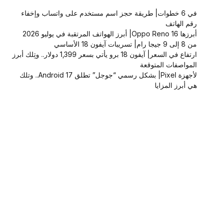
في 6 خطوات| طريقة حجز اسم مستخدم على واتساب وإخفاء
رقم الهاتف
أبرزها Oppo Reno 16| أبرز الهواتف المرتقبة في يوليو 2026
من 8 إلى 9 جيجا رام| تسريبات آيفون 18 الأساسي
ارتفاع في السعر| آيفون 18 برو يأتي بسعر 1,399 دولار.. وتِلك أبرز
المواصفات المتوقعة
لأجهزة Pixel| بشكل رسمي “جوجل” تطلق Android 17.. وتلك
هي أبرز المزايا