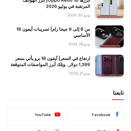
أبرزها Oppo Reno 16| أبرز الهواتف
المرتقبة في يوليو 2026
يونيو 30, 2026
من 8 إلى 9 جيجا رام| تسريبات آيفون 18
الأساسي
يونيو 28, 2026
ارتفاع في السعر| آيفون 18 برو يأتي بسعر
1,399 دولار.. وتِلك أبرز المواصفات المتوقعة
يونيو 21, 2026
تابعنا
YouTube
Facebook