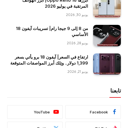
أبرزها Oppo Reno 16| أبرز الهواتف
المرتقبة في يوليو 2026
يونيو 30, 2026
من 8 إلى 9 جيجا رام| تسريبات آيفون 18
الأساسي
يونيو 28, 2026
ارتفاع في السعر| آيفون 18 برو يأتي بسعر
1,399 دولار.. وتِلك أبرز المواصفات المتوقعة
يونيو 21, 2026
تابعنا
YouTube
Facebook