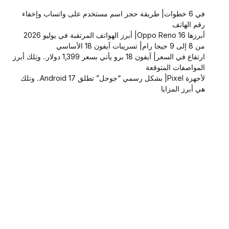
في 6 خطوات| طريقة حجز اسم مستخدم على واتساب وإخفاء
رقم الهاتف
أبرزها Oppo Reno 16| أبرز الهواتف المرتقبة في يوليو 2026
من 8 إلى 9 جيجا رام| تسريبات آيفون 18 الأساسي
ارتفاع في السعر| آيفون 18 برو يأتي بسعر 1,399 دولار.. وتِلك أبرز
المواصفات المتوقعة
لأجهزة Pixel| بشكل رسمي “جوجل” تطلق Android 17.. وتلك
هي أبرز المزايا