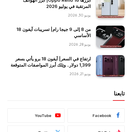
أبرزها Oppo Reno 16| أبرز الهواتف
المرتقبة في يوليو 2026
يونيو 30, 2026
من 8 إلى 9 جيجا رام| تسريبات آيفون 18
الأساسي
يونيو 28, 2026
ارتفاع في السعر| آيفون 18 برو يأتي بسعر
1,399 دولار.. وتِلك أبرز المواصفات المتوقعة
يونيو 21, 2026
تابعنا
YouTube
Facebook