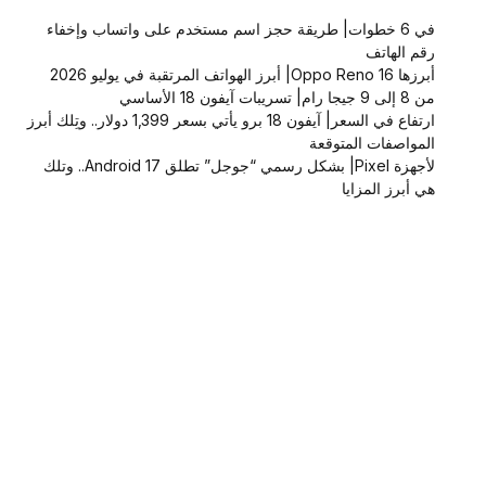
في 6 خطوات| طريقة حجز اسم مستخدم على واتساب وإخفاء
رقم الهاتف
أبرزها Oppo Reno 16| أبرز الهواتف المرتقبة في يوليو 2026
من 8 إلى 9 جيجا رام| تسريبات آيفون 18 الأساسي
ارتفاع في السعر| آيفون 18 برو يأتي بسعر 1,399 دولار.. وتِلك أبرز
المواصفات المتوقعة
لأجهزة Pixel| بشكل رسمي “جوجل” تطلق Android 17.. وتلك
هي أبرز المزايا