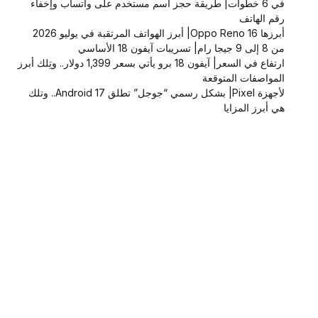
في 6 خطوات| طريقة حجز اسم مستخدم على واتساب وإخفاء
رقم الهاتف
أبرزها Oppo Reno 16| أبرز الهواتف المرتقبة في يوليو 2026
من 8 إلى 9 جيجا رام| تسريبات آيفون 18 الأساسي
ارتفاع في السعر| آيفون 18 برو يأتي بسعر 1,399 دولار.. وتِلك أبرز
المواصفات المتوقعة
لأجهزة Pixel| بشكل رسمي “جوجل” تطلق Android 17.. وتلك
هي أبرز المزايا