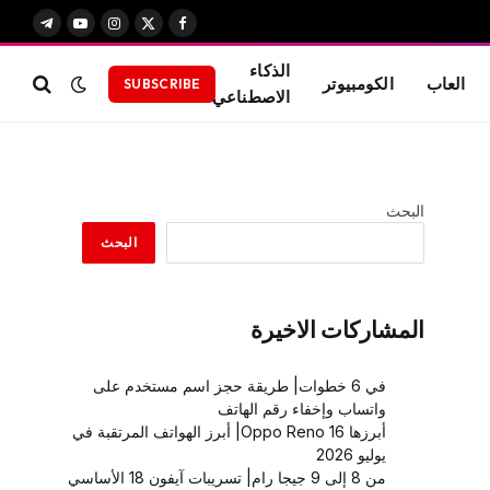
X
فيسبوك
الانستغرام
يوتيوب
تيلقرام
(Twitter)
الذكاء
العاب
الكومبيوتر
SUBSCRIBE
الاصطناعي
البحث
البحث
المشاركات الاخيرة
في 6 خطوات| طريقة حجز اسم مستخدم على
واتساب وإخفاء رقم الهاتف
أبرزها Oppo Reno 16| أبرز الهواتف المرتقبة في
يوليو 2026
من 8 إلى 9 جيجا رام| تسريبات آيفون 18 الأساسي