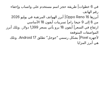
في 6 خطوات| طريقة حجز اسم مستخدم على واتساب وإخفاء
رقم الهاتف
أبرزها Oppo Reno 16| أبرز الهواتف المرتقبة في يوليو 2026
من 8 إلى 9 جيجا رام| تسريبات آيفون 18 الأساسي
ارتفاع في السعر| آيفون 18 برو يأتي بسعر 1,399 دولار.. وتِلك أبرز
المواصفات المتوقعة
لأجهزة Pixel| بشكل رسمي “جوجل” تطلق Android 17.. وتلك
هي أبرز المزايا