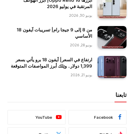
أبرزها Oppo Reno 16| أبرز الهواتف
المرتقبة في يوليو 2026
يونيو 30, 2026
من 8 إلى 9 جيجا رام| تسريبات آيفون 18
الأساسي
يونيو 28, 2026
ارتفاع في السعر| آيفون 18 برو يأتي بسعر
1,399 دولار.. وتِلك أبرز المواصفات المتوقعة
يونيو 21, 2026
تابعنا
YouTube
Facebook