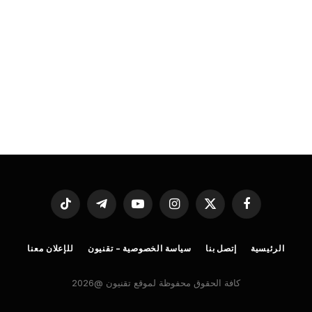
فيسبوك
X
الانستغرام
يوتيوب
تيلقرام
تيكتوك
(Twitter)
الرئيسية
إتصل بنا
سياسة الخصوصية – تقنيون
للإعلان معنا
كافة الحقوق محفوظة لموقع تقنيون @2026