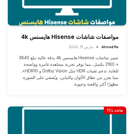
مواصفات شاشات Hisense هايسنس 4k
Ahmad Ne
مارس 13, 2024
تتميز شاشات Hisense هايسنس 4k بدقة عالية تبلغ 3840
× 2160 بكسل، مما يوفر تجربة مشاهدة غامرة وواضحة
للغاية. تدعم تقنيات HDR مثل Dolby Vision و HDR10+،
مما يعزز من نطاق الألوان والتباين، ويُضفي على الصورة
مظهرًا أكثر واقعية وحيوية.
شاشة TCL