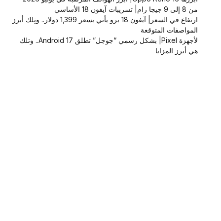
من 8 إلى 9 جيجا رام| تسريبات آيفون 18 الأساسي
ارتفاع في السعر| آيفون 18 برو يأتي بسعر 1,399 دولار.. وتِلك أبرز
المواصفات المتوقعة
لأجهزة Pixel| بشكل رسمي “جوجل” تطلق Android 17.. وتلك
هي أبرز المزايا