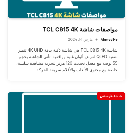
مواصفات شاشة TCL C815 4K
Ahmad Ne
مارس 14, 2024
شاشة TCL C815 4K هي شاشة ذكية بدقة 4K UHD تتميز
بتقنية QLED لعرض ألوان غنية وواقعية. تأتي الشاشة بحجم
55 بوصة مع معدل تحديث 120 هرتز لتجربة مشاهدة سلسة،
خاصة مع محتوى الألعاب والأفلام سريعة الحركة.
شاشة هايسنس