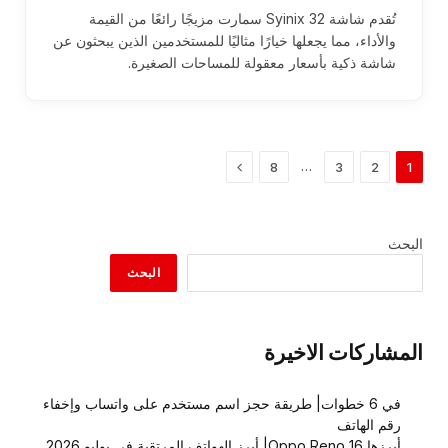
تُقدم شاشة Syinix 32 سمارت مزيجًا رائعًا من القيمة
والأداء، مما يجعلها خيارًا مثاليًا للمستخدمين الذين يبحثون عن
شاشة ذكية بأسعار معقولة للمساحات الصغيرة.
التالي
…
8
3
2
1
البحث
البحث
المشاركات الاخيرة
في 6 خطوات| طريقة حجز اسم مستخدم على واتساب وإخفاء
رقم الهاتف
أبرزها Oppo Reno 16| أبرز الهواتف المرتقبة في يوليو 2026