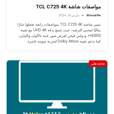
مواصفات شاشة TCL C725 4K
Ahmad Ne
مارس 16, 2024
تتميز شاشة TCL C725 4K بمواصفات رائعة تجعلها خيارًا
مثاليًا لمحبي الترفيه، حيث تتمتع بدقة UHD 4K مع تقنية
HDR10+ ودولبي فيجن لعرض صور غنية بالألوان والتباين،
كما تدعم تقنية Dolby Atmos لتجربة صوتية غامرة.
شاشة هاير