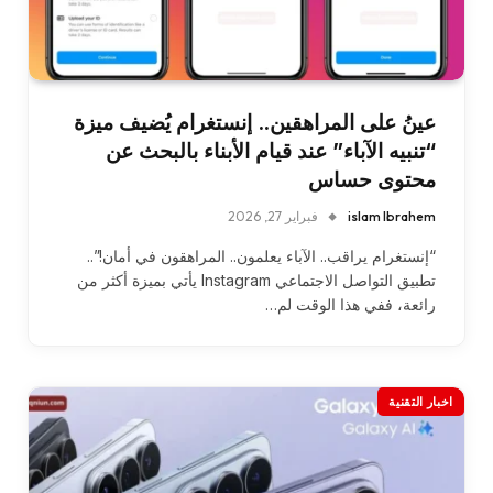
عينُ على المراهقين.. إنستغرام يُضيف ميزة
“تنبيه الآباء” عند قيام الأبناء بالبحث عن
محتوى حساس
islam Ibrahem
فبراير 27, 2026
“إنستغرام يراقب.. الآباء يعلمون.. المراهقون في أمان!”..
تطبيق التواصل الاجتماعي Instagram يأتي بميزة أكثر من
رائعة، ففي هذا الوقت لم…
اخبار التقنية