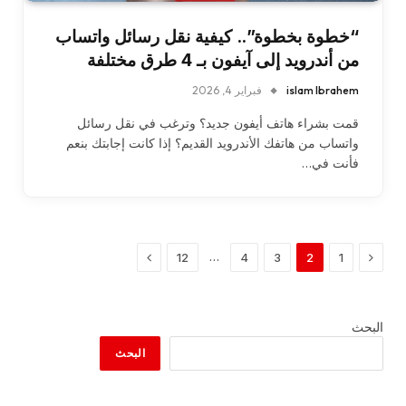
“خطوة بخطوة”.. كيفية نقل رسائل واتساب
من أندرويد إلى آيفون بـ 4 طرق مختلفة
islam Ibrahem
فبراير 4, 2026
قمت بشراء هاتف أيفون جديد؟ وترغب في نقل رسائل
واتساب من هاتفك الأندرويد القديم؟ إذا كانت إجابتك بنعم
فأنت في…
السابق
التالي
…
12
4
3
2
1
البحث
البحث