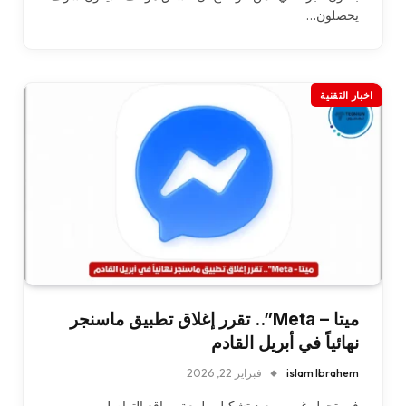
يحصلون…
اخبار التقنية
ميتا – Meta”.. تقرر إغلاق تطبيق ماسنجر
نهائياً في أبريل القادم
islam Ibrahem
فبراير 22, 2026
في تحول غريب يعيد تشكيل طبيعة مواقع التواصل