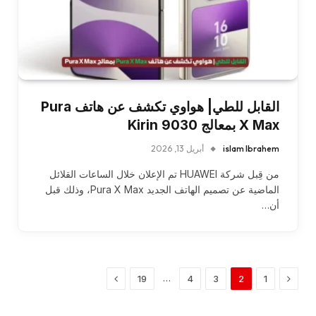
القابل للطي| هواوي تكشف عن هاتف Pura
X Max بمعالج Kirin 9030
islam Ibrahem
أبريل 13, 2026
من قِبل شركة HUAWEI تم الإعلان خلال الساعات القلائل
الماضية عن تصميم الهاتف الجديد Pura X Max، وذلك قبل
أن…
السابق
التالي
…
19
4
3
2
1