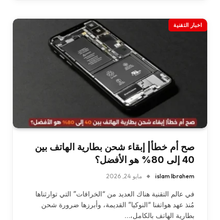
اخبار التقنية
صح أم خطأ| إبقاء شحن بطارية الهاتف بين
40 إلى 80% هو الأفضل؟
islam Ibrahem
مايو 24, 2026
في عالم التقنية هناك العديد من “الخرافات” التي توارثناها
مُنذ عهد هواتفنا “النوكيا” القديمة، وأبرزها ضرورة شحن
بطارية الهاتف بالكامل،…