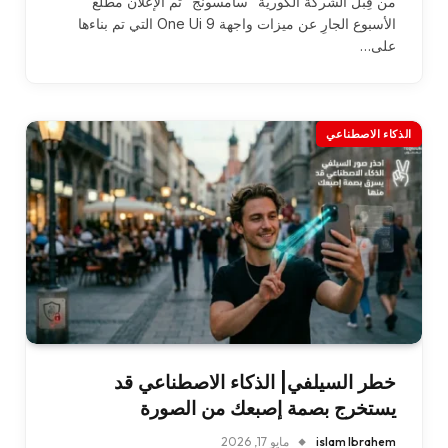
من قِبل الشركة الكورية “سامسونج” تم الإعلان مطلع
الأسبوع الجارِ عن ميزات واجهة One Ui 9 التي تم بناءها
على…
الذكاء الاصطناعي
خطر السيلفي| الذكاء الاصطناعي قد
يستخرج بصمة إصبعك من الصورة
islam Ibrahem
مايو 17, 2026