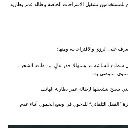
أنظمة التشغيل ipad OS و iOS يمكن للمستخدمين تشغيل الاقتراحات الخاصة بإطالة عمر بطارية
تعرف على الرؤي والاقتراحات، ومنها:
 سطوع للشاشة قد يستهلك قدر عالٍ من طاقة الشحن،
توى الموصى به.
تي ينصح بتشغيلها لإطالة عمر بطارية الهاتف.
زة “القفل التلقائي” للدخول في وضع الخمول أثناء عدم