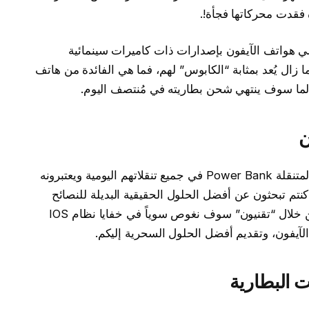
فقدت محركاتها فجأة!.
دمي هواتف الآيفون بإصدارات ذات كاميرات سينمائية
ا زال يُعد بمثابة “الكابوس” لهم، فما هي الفائدة من هاتف
لما سوف ينتهي شحن بطاريته في مُنتصف اليوم.
ن
العديد من المستخدمين يُعانون من الشواحن المتنقلة Power Bank في جميع تنقلاتهم اليومية ويعتبرونه
كنتم تبحثون عن أفضل الحلول الحقيقية البديلة للنصائح
التقليدية، فقد وصلتم إلى المكان الأنسب، فمن خلال “تقنيون” سوف نغوص سوياً في خفايا نظام IOS
آيفون، وتقديم أفضل الحلول السحرية إليكم.