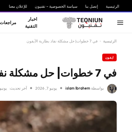
الرئيسية
إتصل بنا
سياسة الخصوصية – تقنيون
للإعلان معنا
اخبار
مراجعات
التقنية
الرئيسية
-
في 7 خطوات| حل مشكلة نفاذ بطارية الآيفون
ايفون
في 7 خطوات| حل مشكلة نفاذ بطارية الآيفون
بواسطة
islam Ibrahem
يونيو 7, 2026
آخر تحديث:
يونيو 7, 26