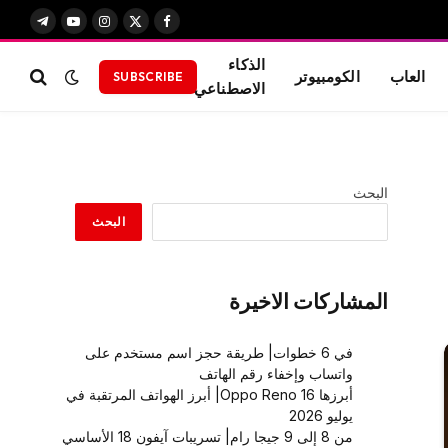
X
فيسبوك
الانستغرام
يوتيوب
تيلقرام
(Twitter)
الذكاء
العاب
الكومبيوتر
SUBSCRIBE
الاصطناعي
البحث
البحث
المشاركات الاخيرة
في 6 خطوات| طريقة حجز اسم مستخدم على
واتساب وإخفاء رقم الهاتف
أبرزها Oppo Reno 16| أبرز الهواتف المرتقبة في
يوليو 2026
من 8 إلى 9 جيجا رام| تسريبات آيفون 18 الأساسي