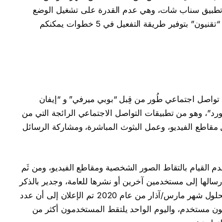
 تطبيق سناب شات، وهي عدم القدرة على تشغيل الوضع
الليلي أثناء الاستخدام، وبدوره قام فريق عمل “تقنيون” بتوفير طريقة التفعيل في 5 خطوات يمكنكم
و تطبيق تواصل اجتماعي طُور من قِبل “بوبي ميرفي” و “إيفان
ورد”، وهو من تطبيقات التواصل الاجتماعي الرائجة التي من
 مقاطع الفيديو، وعمل البثوث المباشرة، ومشاركة الرسائل
م القيام بالتقاط الصور الشخصية ومقاطع الفيديو، ومن ثَم
الها إلى مستخدمين آخرين أو نشرها للعامة، وجدير بالذكر
أن التطبيق يستخدمه ملايين من الأشخاص، فبحلول شهر مارس/آذار من عام 2020 تم الإعلان إلى أن عدد
ي التطبيق يويماً قد تجاوز الـ 230 مليون مستخدم، واليوم الواحد يلتقط المستخدمون أكثر من