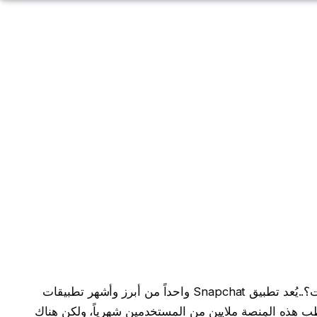
كيف أقوم بتفعيل الوضع الليلي في سناب شات؟..يُعد تطبيق Snapchat واحداً من أبرز وأشهر تطبيقات
 هذه المِنصة ملايين من المستخدمين شهرياً، ولكن هناك