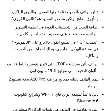
إتيان الهاتف بألوان مختلفة منها الفضي، والأزرق الداكن،
والأزرق الفاتح، ولكن مُتصدر المشهد هو “اللون الكرزي”.
إضافة العديد من التحسينات القوية في أنظمة التصوير
بالهاتف، مع الحفاظ على تصميم العدسات والكاميرات.
اعتمدت “آبل” في تصنيع آيفون 18 برو على “الألمونيوم”
في صناعة الهيكل الخارجي، وذلك لحمايته من الصدمات
والتآكل.
الهاتف يأتي بشاشة +LTOP التي تتميز بتوفيرها للطاقة، مع
الألوان الدقيقة التي تتجاوز الـ 16 مليون لون.
يتميز الهاتف بإتيانه بمعالج من فئة A20 Pro بدقة تصنيع 2
نانو متر.
يأتي داعماً لشبكة الواي فاي 7 Wi-Fi وشرائح البلوتوث
Bluetooth 6.
الثورة القادمة في الهاتف هي تقنيات الذكاء الاصطناعي