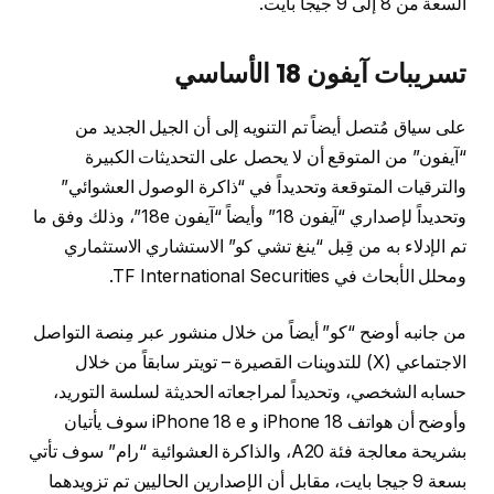
السعة من 8 إلى 9 جيجا بايت.
تسريبات آيفون 18 الأساسي
على سياق مُتصل أيضاً تم التنويه إلى أن الجيل الجديد من
“آيفون” من المتوقع أن لا يحصل على التحديثات الكبيرة
والترقيات المتوقعة وتحديداً في “ذاكرة الوصول العشوائي”
وتحديداً لإصداري “آيفون 18” وأيضاً “آيفون 18e”، وذلك وفق ما
تم الإدلاء به من قِبل “ينغ تشي كو” الاستشاري الاستثماري
ومحلل الأبحاث في TF International Securities.
من جانبه أوضح “كو” أيضاً من خلال منشور عبر مِنصة التواصل
الاجتماعي (X) للتدوينات القصيرة – تويتر سابقاً من خلال
حسابه الشخصي، وتحديداً لمراجعاته الحديثة لسلسة التوريد،
وأوضح أن هواتف iPhone 18 و iPhone 18 e سوف يأتيان
بشريحة معالجة فئة A20، والذاكرة العشوائية “رام” سوف تأتي
بسعة 9 جيجا بايت، مقابل أن الإصدارين الحاليين تم تزويدهما