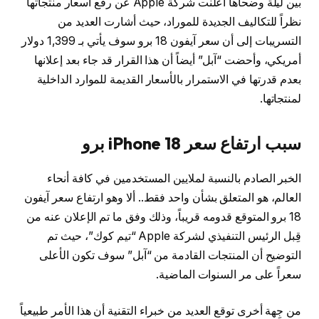
بين ليلة وضحاها أعلنت شركة Apple عن رفع أسعار منتجاتها
نظراً للتكاليف الجديدة للموراد، حيث أشارت العديد من
التسريبات إلى أن سعر آيفون 18 برو سوف يأتي بـ 1,399 دولار
أمريكي، وأحضت “آبل” أيضاً أن هذا القرار قد جاء بعد إعلانها
بعدم قدرتها في الاستمرار بالأسعار القديمة للموارد الداخلية
لمنتجاتها.
سبب ارتفاع سعر iPhone 18 برو
الخبر الصادم بالنسبة لملايين المستخدمين في كافة أنحاء
العالم، هو المتعلق بشأن واحد فقط.. ألا وهو ارتفاع سعر آيفون
18 برو المتوقع قدومه قريباً، وذلك وفق ما تم الإعلان عنه من
قِبل الرئيس التنفيذي لشركة Apple “تيم كوك”، حيث تم
التوضيح أن المنتجات القادمة من “آبل” سوف تكون الأعلى
سعراً على مر السنوات الماضية.
من جِهة أخرى توقع العديد من خبراء التقنية أن هذا الأمر طبيعياً