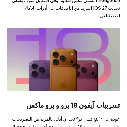
Intelligence بشكل سلس للغاية، وفي المقابل سوف يضفي
تحديث IOS 27 المزيد من الإضافات إلى أدوات الذكاء
الاصطناعي.
تسريبات آيفون 18 برو و برو ماكس
عودة إلى “”ينغ تشي كو” نجد أن أدلى بالمزيد من التصريحات
حول تسريبات آيفون 18 القادمة، وأوضح أن إصداري iPhone