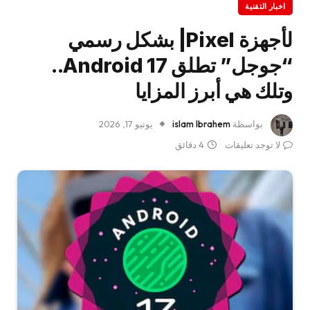
اخبار التقنية
لأجهزة Pixel| بشكل رسمي
“جوجل” تطلق Android 17..
وتلك هي أبرز المزايا
بواسطة
islam Ibrahem
يونيو 17, 2026
لا توجد تعليقات
4 دقائق