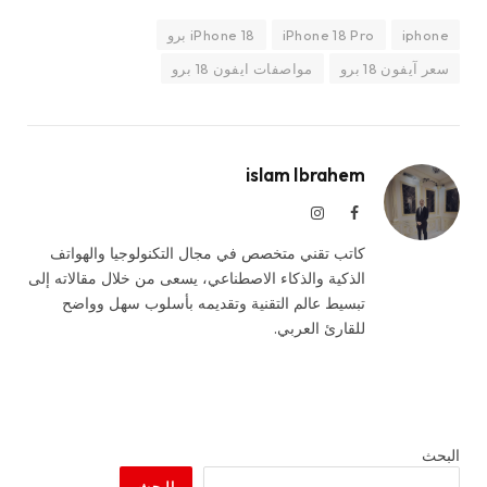
iphone
iPhone 18 Pro
iPhone 18 برو
سعر آيفون 18 برو
مواصفات ايفون 18 برو
islam Ibrahem
فيسبوك
الانستغرام
كاتب تقني متخصص في مجال التكنولوجيا والهواتف
الذكية والذكاء الاصطناعي، يسعى من خلال مقالاته إلى
تبسيط عالم التقنية وتقديمه بأسلوب سهل وواضح
للقارئ العربي.
البحث
البحث