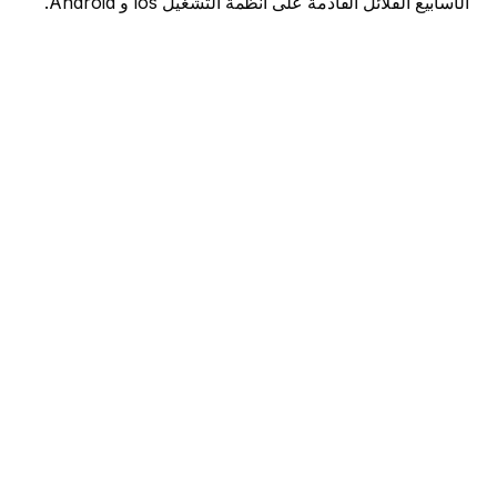
الأسابيع القلائل القادمة على أنظمة التشغيل Ios و Android.