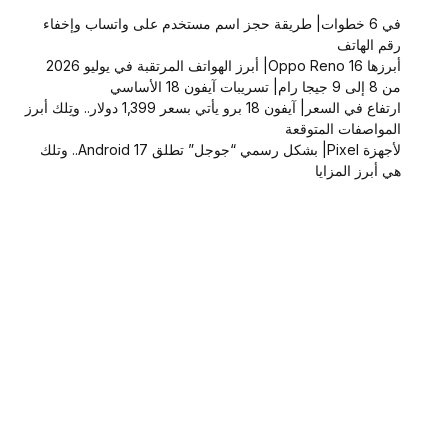
في 6 خطوات| طريقة حجز اسم مستخدم على واتساب وإخفاء
رقم الهاتف
أبرزها Oppo Reno 16| أبرز الهواتف المرتقبة في يوليو 2026
من 8 إلى 9 جيجا رام| تسريبات آيفون 18 الأساسي
ارتفاع في السعر| آيفون 18 برو يأتي بسعر 1,399 دولار.. وتِلك أبرز
المواصفات المتوقعة
لأجهزة Pixel| بشكل رسمي “جوجل” تطلق Android 17.. وتلك
هي أبرز المزايا