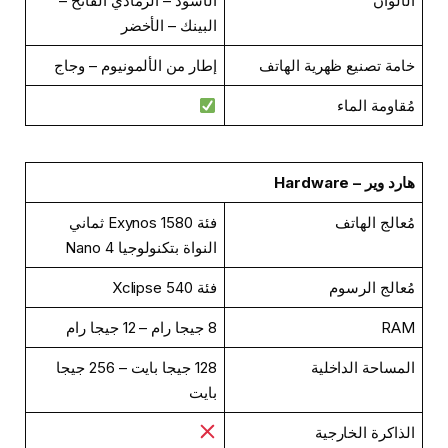
الألوان
الأسود – الرمادي الفاتح –
البينك – الأخضر
خامة تصنيع ظهرية الهاتف
إطار من الألمونيوم – وجاج
مُقاومة الماء
هارد وير – Hardware
مُعالج الهاتف
فئة Exynos 1580 ثماني
النواة بتكنولوجيا 4 Nano
مُعالج الرسوم
فئة Xclipse 540
RAM
8 جيجا رام – 12 جيجا رام
المساحة الداخلية
128 جيجا بايت – 256 جيجا
بايت
الذاكرة الخارجية