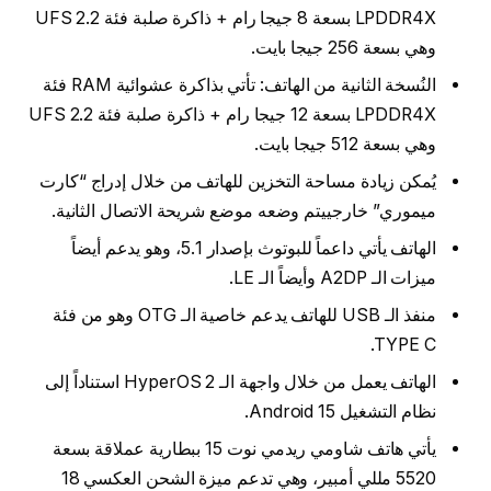
LPDDR4X بسعة 8 جيجا رام + ذاكرة صلبة فئة UFS 2.2
وهي بسعة 256 جيجا بايت.
النُسخة الثانية من الهاتف: تأتي بذاكرة عشوائية RAM فئة
LPDDR4X بسعة 12 جيجا رام + ذاكرة صلبة فئة UFS 2.2
وهي بسعة 512 جيجا بايت.
يُمكن زيادة مساحة التخزين للهاتف من خلال إدراج “كارت
ميموري” خارجييتم وضعه موضع شريحة الاتصال الثانية.
الهاتف يأتي داعماً للبوتوث بإصدار 5.1، وهو يدعم أيضاً
ميزات الـ A2DP وأيضاً الـ LE.
منفذ الـ USB للهاتف يدعم خاصية الـ OTG وهو من فئة
TYPE C.
الهاتف يعمل من خلال واجهة الـ HyperOS 2 استناداً إلى
نظام التشغيل Android 15.
يأتي هاتف شاومي ريدمي نوت 15 ببطارية عملاقة بسعة
5520 مللي أمبير، وهي تدعم ميزة الشحن العكسي 18