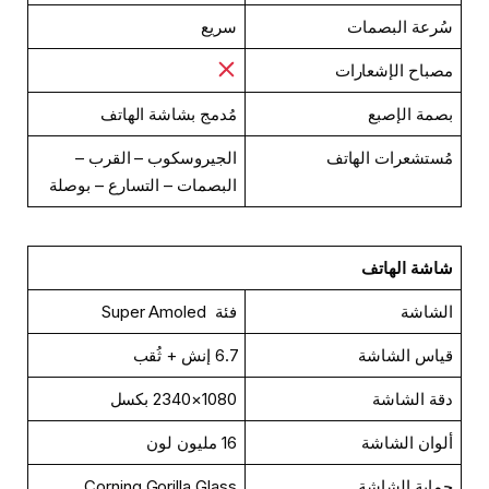
سُرعة البصمات
سريع
مصباح الإشعارات
بصمة الإصبع
مُدمج بشاشة الهاتف
مُستشعرات الهاتف
الجيروسكوب – القرب –
البصمات – التسارع – بوصلة
شاشة الهاتف
الشاشة
فئة Super Amoled
قياس الشاشة
6.7 إنش + ثُقب
دقة الشاشة
1080×2340 بكسل
ألوان الشاشة
16 مليون لون
حماية الشاشة
Corning Gorilla Glass