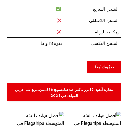
الشحن السريع
الشحن اللاسلكي
إمكانية الإزالة
الشحن العكسي
بقوة 18 واط
قد يُهمك أيضاً:
مقارنة آيفون 17 برو ماكس ضد سامسونج S26..من يتربع على عرش
الهواتف في 2026