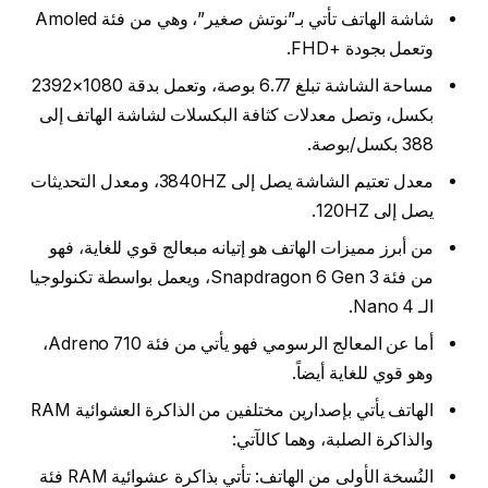
شاشة الهاتف تأتي بـ”نوتش صغير”، وهي من فئة Amoled
وتعمل بجودة +FHD.
مساحة الشاشة تبلغ 6.77 بوصة، وتعمل بدقة 1080×2392
بكسل، وتصل معدلات كثافة البكسلات لشاشة الهاتف إلى
388 بكسل/بوصة.
معدل تعتيم الشاشة يصل إلى 3840HZ، ومعدل التحديثات
يصل إلى 120HZ.
من أبرز مميزات الهاتف هو إتيانه مبعالج قوي للغاية، فهو
من فئة Snapdragon 6 Gen 3، ويعمل بواسطة تكنولوجيا
الـ 4 Nano.
أما عن المعالج الرسومي فهو يأتي من فئة Adreno 710،
وهو قوي للغاية أيضاً.
الهاتف يأتي بإصدارين مختلفين من الذاكرة العشوائية RAM
والذاكرة الصلبة، وهما كالآتي:
النُسخة الأولى من الهاتف: تأتي بذاكرة عشوائية RAM فئة