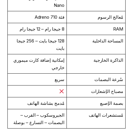
Nano
مُعالج الرسوم
فئة Adreno 710
RAM
8 جيجا رام – 12 جيجا رام
المساحة الداخلية
128 جيجا بايت – 256 جيجا
بايت
الذاكرة الخارجية
إمكانية إضافة كارت ميموري
خارجي
سُرعة البصمات
سريع
مصباح الإشعارات
بصمة الإصبع
مُدمج بشاشة الهاتف
مُستشعرات الهاتف
الجيروسكوب – القرب –
البصمات – التسارع – بوصلة