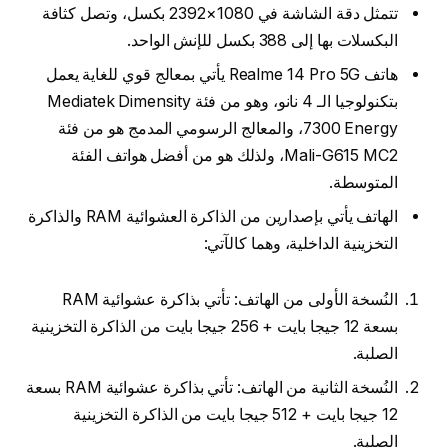
تتمثل دقة الشاشة في 1080×2392 بكسل، وتصل كثافة
البكسلات بها إلى 388 بكسل للإنش الواحد.
هاتف Realme 14 Pro 5G يأتي بمعالج قوي للغاية يعمل
بتكنولوجيا الـ 4 نانو، وهو من فئة Mediatek Dimensity
7300 Energy، والمعالج الرسومي المدمج هو من فئة
Mali-G615 MC2، ولذلك هو من أفضل هواتف الفئة
المتوسطة.
الهاتف يأتي بإصدارين من الذاكرة العشوائية RAM والذاكرة
التخزينية الداخلية، وهما كالآتي:
النُسخة الأولى من الهاتف: تأتي بذاكرة عشوائية RAM
بسعة 12 جيجا بايت + 256 جيجا بايت من الذاكرة التخزينية
الصلبة.
النُسخة الثانية من الهاتف: تأتي بذاكرة عشوائية RAM بسعة
12 جيجا بايت + 512 جيجا بايت من الذاكرة التخزينية
الصلبة.