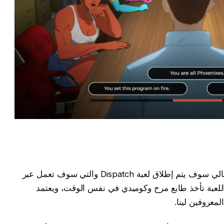
بحلول يوم الثامن والعشرين من شهر يناير الحالي سوف يتم إطلاق لعبة Dispatch والتي سوف تعمل عبر
 وجدير بالذكر أن اللعبة تأخذ طابع مرح وكوميدي في نفس الوقت، ويعتمد
معروفين لينا.