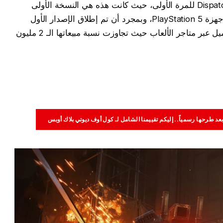
بحلول العام المُنصرم 2025 تم إطلاق لعبة Dispatch للمرة الأولى، حيث كانت هذه هي النسخة الأولى
للعبة وكانت تعمل على جهاز الكمبيوتر وأيضاً أجهزة PlayStation 5، وبمجرد أن تم إطلاق الإصدار الأول
منها وقد حصلت على ملايين من عمليات التحميل عبر متاجر الألعاب حيث تجاوزت نسبة مبيعاتها الـ 2 مليون