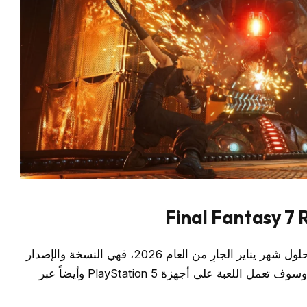
أيضاً هي من الألعاب التي سوف يتم إطلاقها بحلول شهر يناير الجارِ من العام 2026، فهي النسخة والإصدار
الثاني من FINAL FANTASY VII REMAKE، وسوف تعمل اللعبة على أجهزة PlayStation 5 وأيضاً عبر