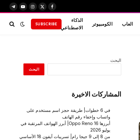
X
فيسبوك
الانستغرام
يوتيوب
تيلقرام
(Twitter)
الذكاء
العاب
الكومبيوتر
SUBSCRIBE
الاصطناعي
البحث
البحث
المشاركات الاخيرة
في 6 خطوات| طريقة حجز اسم مستخدم على
واتساب وإخفاء رقم الهاتف
أبرزها Oppo Reno 16| أبرز الهواتف المرتقبة في
يوليو 2026
من 8 إلى 9 جيجا رام| تسريبات آيفون 18 الأساسي