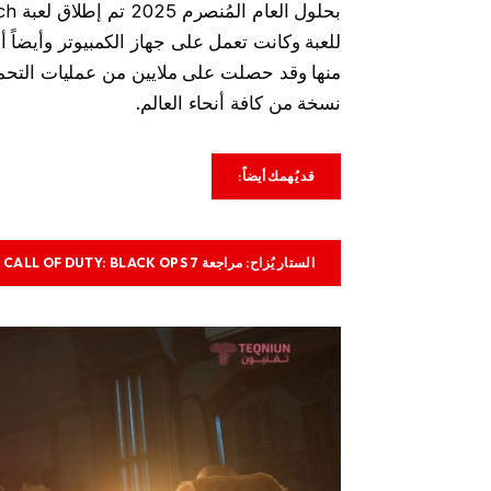
نسخة من كافة أنحاء العالم.
قد يُهمك أيضاً:
الستار يُزاح: مراجعة CALL OF DUTY: BLACK OPS 7 بعد طرحها رسمياً.. إليكم تقييمنا الشامل لـ كول أوف ديوتي بلاك أوبس