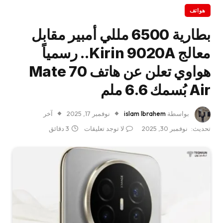
هواتف
بطارية 6500 مللي أمبير مقابل
معالج Kirin 9020A.. رسمياً
هواوي تعلن عن هاتف Mate 70
Air بُسمك 6.6 ملم
بواسطة
islam Ibrahem
نوفمبر 17, 2025
آخر
تحديث:
نوفمبر 30, 2025
لا توجد تعليقات
3 دقائق