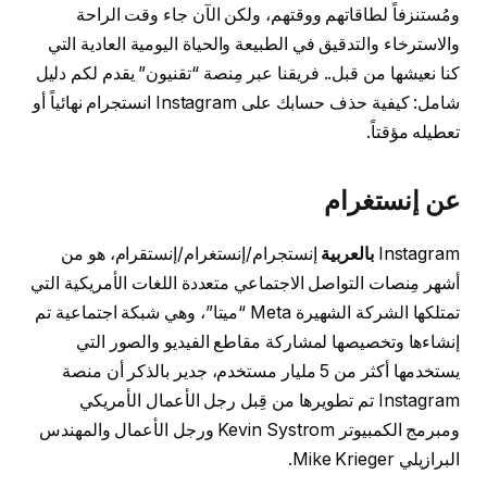
ومُستنزفاً لطاقاتهم ووقتهم، ولكن الآن جاء وقت الراحة
والاسترخاء والتدقيق في الطبيعة والحياة اليومية العادية التي
كنا نعيشها من قبل.. فريقنا عبر مِنصة “تقنيون” يقدم لكم دليل
شامل: كيفية حذف حسابك على Instagram انستجرام نهائياً أو
تعطيله مؤقتاً.
عن إنستغرام
Instagram
بالعربية
إنستجرام/إنستغرام/إنستقرام، هو من
أشهر مِنصات التواصل الاجتماعي متعددة اللغات الأمريكية التي
تمتلكها الشركة الشهيرة Meta “ميتا”، وهي شبكة اجتماعية تم
إنشاءها وتخصيصها لمشاركة مقاطع الفيديو والصور التي
يستخدمها أكثر من 5 مليار مستخدم، جدير بالذكر أن منصة
Instagram تم تطويرها من قِبل رجل الأعمال الأمريكي
ومبرمج الكمبيوتر Kevin Systrom ورجل الأعمال والمهندس
البرازيلي Mike Krieger.