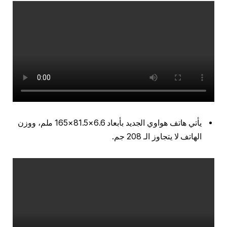
يأتي هاتف هواوي الجديد بأبعاد 6.6×81.5×165 ملم، ووزن
الهاتف لا يتجاوز الـ 208 جم.