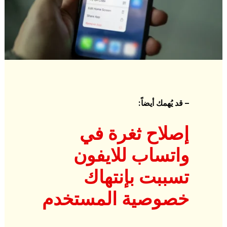
– قد يُهمك أيضاً:
إصلاح ثغرة في
واتساب للايفون
تسببت بإنتهاك
خصوصية المستخدم