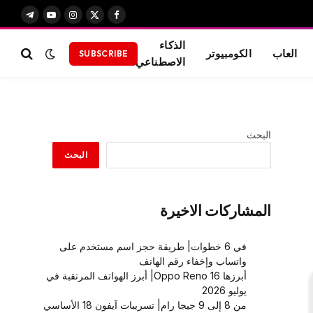
X
فيسبوك
الانستغرام
يوتيوب
تيلقرام
(Twitter)
الذكاء
العاب
الكومبيوتر
SUBSCRIBE
الاصطناعي
البحث
البحث
المشاركات الاخيرة
في 6 خطوات| طريقة حجز اسم مستخدم على
واتساب وإخفاء رقم الهاتف
أبرزها Oppo Reno 16| أبرز الهواتف المرتقبة في
يوليو 2026
من 8 إلى 9 جيجا رام| تسريبات آيفون 18 الأساسي