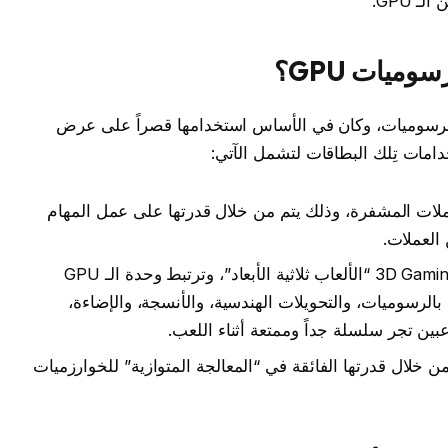
 GPU.
ميات GPU؟
الرسوميات، وكان في الأساس استخدامها قصراً على عرض
مات تِلك البطاقات لتشمل الآتي:
ملات المشفرة، وذلك يتم من خلال قدرتها على عمل المهام
 العملات.
يتم استخدامها من قِبل اللاعبين في الـ 3D Gaming “الألعاب ثلاثية الأبعاد”، وترتبط وحدة الـ GPU
بالرسوميات، والتحويلات الهندسية، والأنسجة، والإضاءة،
عبين تجر سلسلة جداً وممتعة أثناء اللعب.
م الآلة والذكاء الاصطناعي (Ml – Ai) من خلال قدرتها الفائقة في “المعالجة المتوازية” للخوارزميات