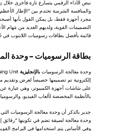
نبض الأداء الرقمي يتسارع تارة فأخرى خلال تِلك
والمنافسة الشرسة تحتدم بين “الإطار الأعظم” 
مجرد أجهزة فقط، بل يمكن القول بأنها أصبحت
التصميمات القوية، ولديهم العديد من مَهام الأع
قائمة بأفضل بطاقات رسوميات اللابتوب في 2025.. أقوى وحدات معالجة رسومية GPU.
بطاقة الرسوميات – وحدة المعالج
وحدة معالجة الرسوميات
بالإنجليزية
Graphics Processing Unit
إلكترونية تم تصميمها خصيصاً لعرض وتقديم مقا
على شاشات أجهزة الكمبيوتر، وهي عبارة عن 
بالأنظمة المخصصة لألعاب الفيديو، والرسوميات
وحدة معالجة لصيقة تضم في تكوينها “رقائق إلك
وفي الأساس يتم استخدامها في البرامج القوية، و