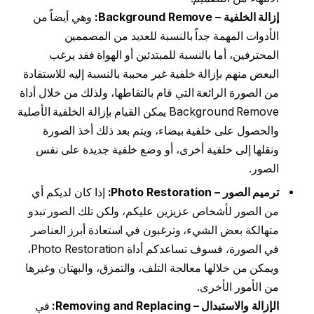
إزالة الخلفية – Background Remove:
وهي أيضاً من
الأدوات المهمة جداً بالنسبة للعديد من المصممين
المحترفين، أما بالنسبة للمبتدئين أو الهواة فقد يرغب
البعض منهم بإزالة خلفية غير محببة بالنسبة إليه للاستفادة
من الصورة الرائعة التي قام بالتقاطها، ولذلك من خلال أداة
Background Remove يمكن القيام بإزالة الخلفية الأصلية
والحصول على خلفية بيضاء، ويتم بعد ذلك أخذ الصورة
ونقلها إلى خلفية أخرى، أو وضع خلفية جديدة على نفس
الصور.
ترميم الصور – Photo Restoration:
إذا كان لديكم أي
من الصور لأشخاص عزيزين عليكم، ولكن تلك الصور تبدو
متهالكة بعض الشيء، وترغبون في استعادة أبرز العناصر
في الصورة، فسوف تساعدكم أداة Photo Restoration،
ويمكن من خلالها معالجة التلف، والتمزق، والبهتان وغيرها
من الأمور الأخرى.
الإزالة والاستبدال – Removing and Replacing:
في