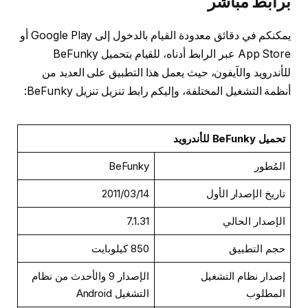
برابط مباشر
يمكنكم في دقائق معدودة القيام بالدخول إلى Google Play أو
App Store عبر الرابط أدناه، للقيام بتحميل BeFunky
للأندرويد والآيفون، حيث يعمل هذا التطبيق على العديد من
أنظمة التشغيل المختلفة، وإليكم رابط تنزيل تنزيل BeFunky:
تحميل BeFunky للأندرويد
المُطور
BeFunky
تاريخ الإصدار الأول
14‏/03‏/2011
الإصدار الحالي
7.1.31
حجم التطبيق
850 كيلوبايت
إصدار نظام التشغيل
الإصدار 9 والأحدث من نظام
المطلوب
التشغيل Android