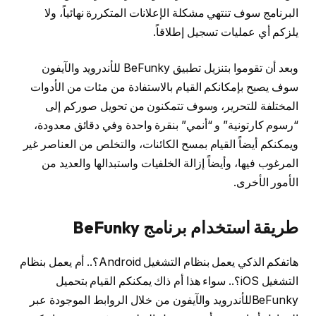
البرنامج سوف تنتهي مشكلة الإعلانات المتكررة نهائياً، ولا
يلزكم أي عمليات تسجيل إطلاقاً.
وبعد أن تقوموا بتنزيل تطبيق BeFunky للأندرويد والآيفون
سوف يصبح بإمكانكم القيام بالاستفادة من مئات من الأدوات
المختلفة للتحرير، وسوف تتمكنون من تحويل صوركم إلى
“رسوم كارتونية” و “أنمي” بنقرة واحدة وفي دقائق معدودة،
ويمكنكم أيضاً القيام بمسح الكائنات، والتخلص من العناصر غير
المرغوب فيها، وأيضاً إزالة الخلفيات واستبدالها والعديد من
الأمور الأخرى.
طريقة استخدام برنامج BeFunky
هاتفكم الذكي يعمل بنظام التشغيل Android؟.. أم يعمل بنظام
التشغيل iOS؟.. سواء هذا أم ذاك يمكنكم القيام بتحميل
BeFunkyللأندرويد والآيفون من خلال الروابط الموجودة عبر