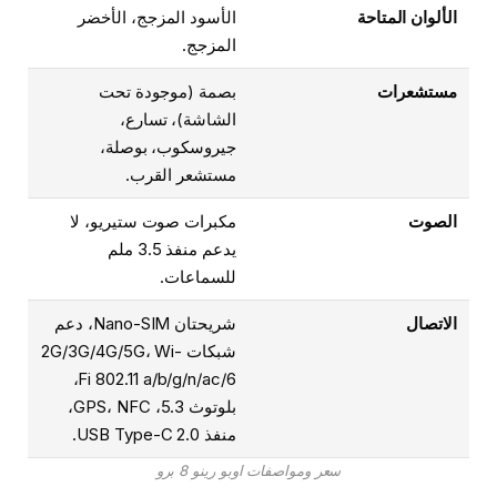
الألوان المتاحة
الأسود المزجج، الأخضر
المزجج.
مستشعرات
بصمة (موجودة تحت
الشاشة)، تسارع،
جيروسكوب، بوصلة،
مستشعر القرب.
الصوت
مكبرات صوت ستيريو، لا
يدعم منفذ 3.5 ملم
للسماعات.
الاتصال
شريحتان Nano-SIM، دعم
شبكات 2G/3G/4G/5G، Wi-
Fi 802.11 a/b/g/n/ac/6،
بلوتوث 5.3، GPS، NFC،
منفذ USB Type-C 2.0.
سعر ومواصفات اوبو رينو 8 برو