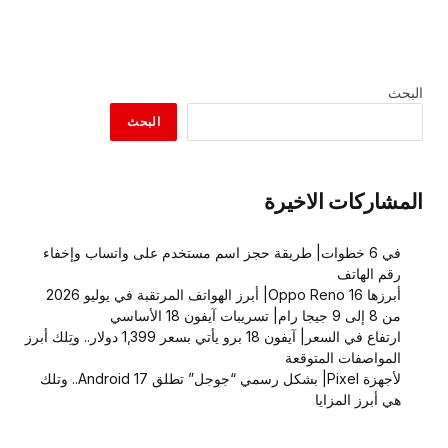
البحث
البحث
المشاركات الاخيرة
في 6 خطوات| طريقة حجز اسم مستخدم على واتساب وإخفاء
رقم الهاتف
أبرزها Oppo Reno 16| أبرز الهواتف المرتقبة في يوليو 2026
من 8 إلى 9 جيجا رام| تسريبات آيفون 18 الأساسي
ارتفاع في السعر| آيفون 18 برو يأتي بسعر 1,399 دولار.. وتِلك أبرز
المواصفات المتوقعة
لأجهزة Pixel| بشكل رسمي “جوجل” تطلق Android 17.. وتلك
هي أبرز المزايا