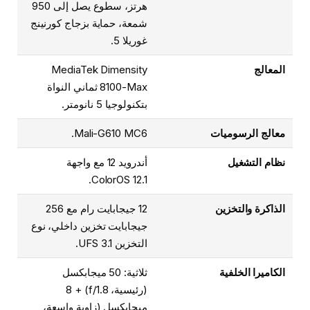
هرتز، سطوع يصل إلى 950
شمعة، حماية بزجاج كورنينج
غوريلا 5.
المعالج
MediaTek Dimensity
8100-Max ثماني النواة
بتكنولوجيا 5 نانومتر.
معالج الرسوميات
Mali-G610 MC6.
نظام التشغيل
أندرويد 12 مع واجهة
ColorOS 12.1.
الذاكرة والتخزين
12 جيجابايت رام مع 256
جيجابايت تخزين داخلي، نوع
التخزين UFS 3.1.
الكاميرا الخلفية
ثلاثية: 50 ميجابكسل
(رئيسية، f/1.8) + 8
ميجابكسل (زاوية واسعة،