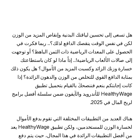
هل تسعى إلى تحسين لياقتك البدنية وإنقاص المزيد من الوزن
لكن في نفس الوقت ينقصك الدافع لذلك؟.. ربما فكرت في
الحصول على المعدات الرياضية ذات الثمن الباهظ؟ أو توجهت
إلى صالات الألعاب الرياضية!.. إذاً ماذا لو كان باستطاعتك
خسارة وزنك الزائد وكسبت المزيد من الأموال؟ هل يكون ذلك
بمثابة الدافع القوي للتخلص من الوزن والدهون الزائدة؟ إذا
كانت إجابتكم بنعم فننصحكَ بالقيام بتحميل تطبيق
HealthyWage للأندرويد والآيفون ضمن سلسلة أفضل برامج
لربح المال في 2025.
هناك العديد من التطبيقات المختلفة التي تقوم بدفع الأموال
لخسارة الوزن للمستخدمين، ولكن تطبيق HealthyWage يعد
من أفضل التطبيقات الرائدة في هذا المجال، حيث يتم دفع