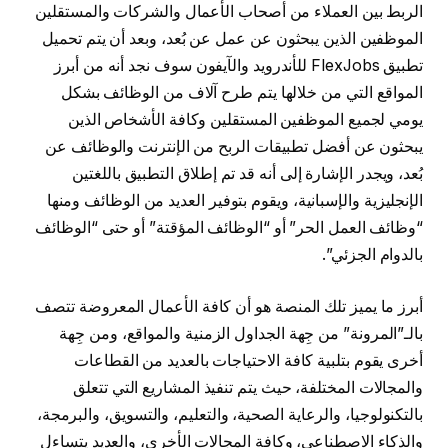
الربط بين العملاء من أصحاب الأعمال والشركات والمستقلين
الموظفين الذين يبحثون عن عمل عن بُعد، وبعد أن يتم تحميل
تطبيق FlexJobs للأندرويد والآيفون سوف نجد أنه من أبرز
المواقع التي من خلالها يتم طرح آلاف من الوظائف بشكل
يومي لجميع الموظفين المستقلين وكافة الأشخاص الذين
يبحثون عن أفضل تطبيقات الربح من الإنترنت والوظائف عن
بُعد، ويجدر الإشارة إلى أنه قد تم إطلاق التطبيق باللغتين
الإنجليزية والإسبانية، ويقوم بتوفير العديد من الوظائف ومنها
“وظائف العمل الحر” أو “الوظائف المؤقتة” أو حتى “الوظائف
بالدوام الجزئي”.
أبرز ما يميز تلك المنصة هو أن كافة الأعمال المعروضة تتصف
بالـ”المرونة” من جِهة الجداول الزمنية والمواقع، ومن جِهة
أخرى يقوم بتلبية كافة الاحتياجات بالعديد من القطاعات
والمجالات المختلفة، حيث يتم تنفيذ المشاريع التي تتعلق
بالتكنولوجيا، والرعاية الصحية، والتعليم، والتسويق، والبرمجة،
والذكاء الاصطناعي، وكافة المجالات الأخرى، والعديد يتساءل