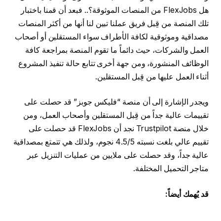
هل FlexJobs من المنصات الموثوقة؟.. فبعد أن قمنا باختبار
تلك المنصة من قِبل فريق عملنا تبين لنا أنها من أكثر المنصات
مصداقية وموثوقية لكافة الأطراف سواء المستقلين أو أصحاب
العمل والشركات، حيث دائماً ما تقوم المنصة بمراجعة كافة
الوظائف المنشورة، ومن جهة أخرى تتابع حالة تنفيذ المشروع
أثناء العمل عليها من قِبل المستقلين.
ويجدر الإشارة إلى أن منصة “فليكس جوبز” قد حصلت على
تقييمات عالية جداً من قِبل المستقلين وأصحاب العمل، ومن
خلال منصة Trustpilot نجد أن FlexJobs قد حصلت على
تقييم عالي بلغت نسبته 4.5/5 نجوم، ولذلك هي تتمتع بمصداقية
عالية جداً، وقد حصلت على ملايين من عمليات التنزيل عبر
متاجر التحميل المختلفة.
قد يُهمك أيضاً: