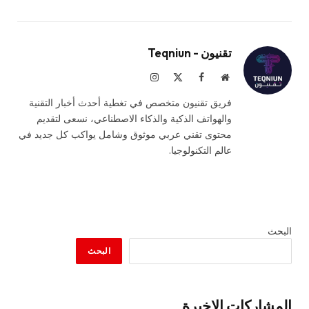
تقنيون - Teqniun
موقع
فيسبوك
X
الانستغرام
الويب
(Twitter)
فريق تقنيون متخصص في تغطية أحدث أخبار التقنية
والهواتف الذكية والذكاء الاصطناعي، نسعى لتقديم
محتوى تقني عربي موثوق وشامل يواكب كل جديد في
عالم التكنولوجيا.
البحث
البحث
المشاركات الاخيرة