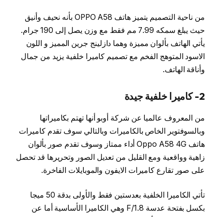
من ناحية التصميم يتميز هاتف OPPO A58 بأنه نحيف وأنيق
حيث يبلغ سمكه 7.99 مم فقط مع وزن يصل إلى 190 جرام.
يأتي الهاتف بألوان مميزة وهما دازلينج جرين المميز و اللون
الاسود المتوهج الفخم مع تصميم كاميرا خلفية يزيد من جمال
وأناقة الهاتف.
2- كاميرا خلفية جيدة
من المعروف عالميا عن شركة أوبو أنها تهتم بكاميراتها
وبالسوفتوير الخاص بالكاميرات وبالتالي سوف تقدم كاميرات
هاتف Oppo A58 4G أداء ممتاز وسوف تقدم صور بألوان
زاهية وواقعية ومع القليل من تعديل الصور وتحريرها قد تحصل
على صور تقارع كاميرات الايفون والموبايلات الفاخرة.
تأتي الكاميرا الخلفية بعدستين فقط والأولى بدقة 50 ميجا
بكسل بفتحة عدسة F/1.8 وهي الكاميرا الأساسية أما عن