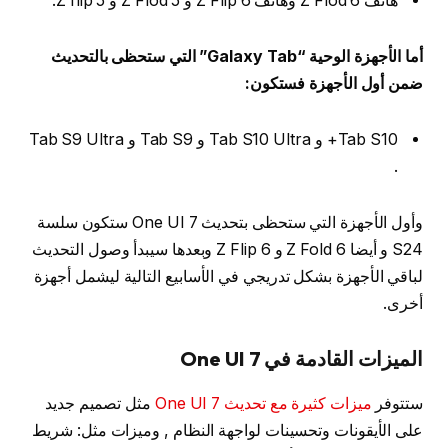
هاتف Z Flod 6 وهاتف Z Flip 6 و Z Flod 5 و Z flip 5.
أما الأجهزة الوحية “Galaxy Tab” التي ستحظى بالتحديث
ضمن أول الأجهزة فستكون:
Tab S10+ و Tab S10 Ultra و Tab S9 و Tab S9 Ultra
.
وأول الأجهزة التي ستحظى بتحديث One UI 7 ستكون سلسة
S24 و أيضا Z Fold 6 و Z Flip 6 وبعدها سيبدأ وصول التحديث
لباقي الأجهزة بشكل تدريجي في الأسابيع التالية ليشمل أجهزة
أخرى.
الميزات القادمة في One UI 7
ستتوفر
ميزات كثيرة مع تحديث One UI 7
مثل تصميم جديد
على الأيقونات وتحسينات لواجهة النظام , وميزات مثل: شريط