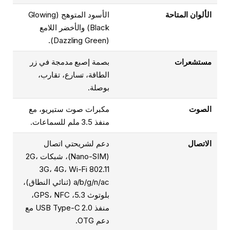
الألوان المتاحة
الأسود المتوهج (Glowing
Black) والأخضر اللامع
(Dazzling Green).
مستشعرات
بصمة إصبع مدمجة في زر
الطاقة، تسارع، تقارب،
بوصلة.
الصوت
مكبرات صوت ستيريو، مع
منفذ 3.5 ملم للسماعات.
الاتصال
دعم لشريحتي اتصال
(Nano-SIM)، شبكات 2G،
3G، 4G، Wi-Fi 802.11
a/b/g/n/ac (ثنائي النطاق)،
بلوتوث 5.3، GPS، NFC،
منفذ USB Type-C 2.0 مع
دعم OTG.