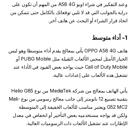
وعند التفكير في شراء اوبو A58 4G من المهم أن تكون على
دراية بالجوانب التي قد لا تلبي توقعاتك بالكامل حتى تتمكن من
اتخاذ قرار الشراء أو البحث عن هاتف آخر.
1- أداء متوسط
هاتف OPPO A58 4G يأتي بمعالج يقدم أداء متوسطا وهو ليس
الخيار الأمثل لمحبي الألعاب الثقيلة مثل PUBG Mobile أو
Call of Duty Mobile حيث يواجه بعض القيود في الأداء عند
تشغيل هذه الألعاب على إعدادات عالية.
يأتي الهاتف بمعالج من شركة MediaTek من نوع Helio G85
بتقنية تصنيع 12 نانومتر إلى جانب معالج رسومي من نوع Mali-
G52 MC2 ويعتبر مناسب للألعاب الخفيفة إلى المتوسطة
ولكن قد يواجه مستخدميه بعض التأخير أو انخفاض في معدل
الإطارات عند تشغيل الألعاب ذات الرسوميات العالية.