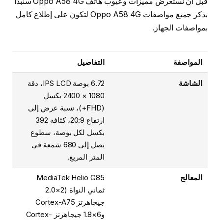
قبل أن نستعرض مميزات وعيوب هاتف Oppo A58 4G سنبدأ
بذكر جميع مواصفات Oppo A58 4G لتكون على إطلاع كامل
بمواصفات الجهاز.
المواصفة
التفاصيل
الشاشة
6.72 بوصة IPS LCD، دقة
1080 × 2400 بكسل
(FHD+)، نسبة عرض إلى
ارتفاع 20:9، كثافة 392
بكسل لكل بوصة، سطوع
يصل إلى 680 شمعة في
المتر المربع.
المعالج
MediaTek Helio G85
ثماني النواة (2×2.0
جيجاهرتز Cortex-A75
و6×1.8 جيجاهرتز Cortex-