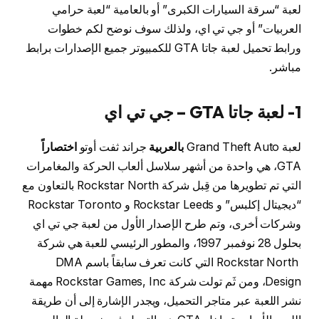
لعبة “سرقة السيارات الكبرى” أو بالعامية “لعبة حرامي
العربيات” أو جي تي اي، ولذلك سوف نوضح لكم خطوات
ورابط تحميل لعبة جاتا GTA للكمبيوتر جميع الإصدارات برابط
مباشر.
1- لعبة جاتا GTA – جي تي اي
لعبة Grand Theft Auto
بالعربية
جراند ثفت أوتو
اختصاراً
GTA، هي واحدة من أشهر سلاسل ألعاب الحركة والمغامرات
التي تم تطويرها من قِبل شركة Rockstar North بالتعاون مع
“ديجيتال إكلبس” و Rockstar Leeds و Rockstar Toronto
وشركات أخرى، وتم طرح الإصدار الأول من لعبة جي تي اي
بحلول 28 نوفمبر 1997، والمطور الرئيسي للعبة هي شركة
Rockstar North التي كانت تعرف سابقاً باسم DMA
Design، ومن ثَم تولت شركة Rockstar Games, Inc مهمة
نشر اللعبة عبر متاجر التحميل، ويجدر الإشارة إلى أن طريقة