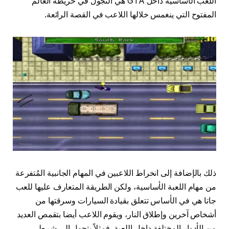
اللعب الأساسية داخل GTA هي التجول في خريطة العالم
المفتوح التي ينغمس خلالها اللاعب في القصة الرائعة.
ذلك بالإضافة إلى انخراط اللاعبين في المهام الجانبية المُتفرعة
من مهام اللعبة الأساسية، ولكن الطريقة المتعارف عليها للعب
جاتا هي في الأساس تتعلق بقيادة السيارات وسرقتها من
أشخاص آخرين وإطلاق النار، ويقوم اللاعب أيضا بتقمص العديد
من الأدوار المختلفة داخل اللعبة، فمثلاً يتحول إلى شرطي