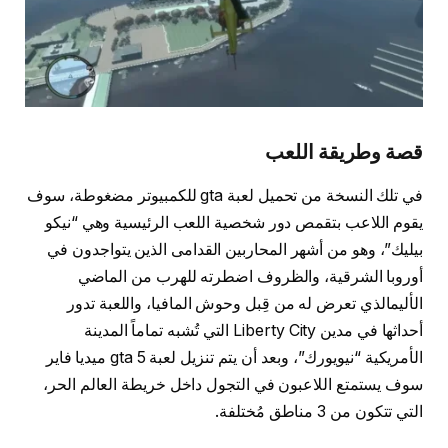
قصة وطريقة اللعب
في تلك النسخة من تحميل لعبة gta للكمبيوتر مضغوطة، سوف
يقوم اللاعب بتقمص دور شخصية اللعب الرئيسية وهي “نيكو
بيليك”، وهو من أشهر المحاربين القدامى الذين يتواجدون في
أوروبا الشرقية، والظروف اضطرته للهرب من الماضي
الأليمالذي تعرض له من قِبل وحوش المافيا، واللعبة تدور
أحداثها في مدين Liberty City التي تُشبه تماماً المدينة
الأمريكية “نيويورك”، وبعد أن يتم تنزيل لعبة gta 5 ميديا فاير
سوف يستمتع اللاعبون في التجول داخل خريطة العالم الحر،
التي تتكون من 3 مناطق مُختلفة.