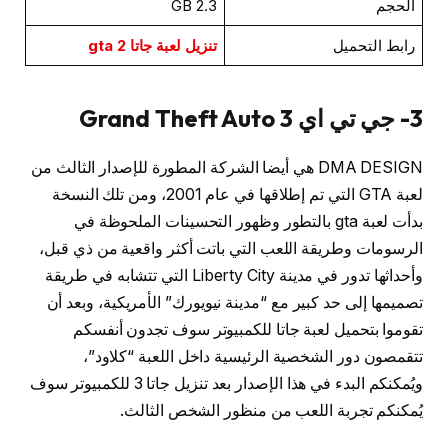
الحجم
2.3 GB
رابط التحميل
تنزيل لعبة جاتا 2 gta
3- جي تي اي 3 Grand Theft Auto
DMA DESIGN هي أيضا الشركة المطورة للإصدار الثالث من
لعبة GTA التي تم إطلاقها في عام 2001، ومن تلك النسخة
بدأت لعبة gta بالتطور وظهور التحسينات الملحوظة في
الرسومات وطريقة اللعب التي باتت أكثر واقعية من ذي قبل،
وأحداثها تدور في مدينة Liberty City التي تتشابه في طريقة
تصميمها إلى حد كبير مع “مدينة نيويورك” الأمريكية، وبعد أن
تقوموا بتحميل لعبة جاتا للكمبيوتر سوف تجدون أنفسكم
تتقمصون دور الشخصية الرئيسية داخل اللعبة “كلاود”،
ويُمكنكم البدء في هذا الإصدار بعد تنزيل جاتا 3 للكمبيوتر سوف
يُمكنكم تجربة اللعب من منظور الشخص الثالث.