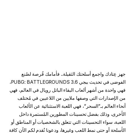
جهز عِتادك واجمع أسلحتك الثقيلة.. فأمامك فُرصة لصُنع
الفوضى في تحديث ببجي PUBG: BATTLEGROUNDS 3.6،
فهي واحدة من أشهر ألعاب البقاء الباتل رويال في العالم، فهي
من الإصدارات التي وصفها ملايين من اللاعبين في مُختلف
أنحاء العالم بـ”السحر”، فهي اللعبة الاستثنائية عن الألعاب
الأخرى، وذلك بفضل تحسينات المطورين المُستمرة داخل
اللعبة، سواء التحسينات التي تتعلق بالشخصيات أو المناطق أو
الأسلحة أو حتى نمط اللعب وغيرها، ودعونا نُقدم لكم الآن كافة