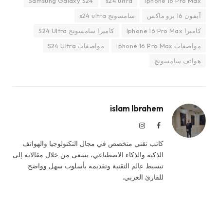
Samsung Galaxy S24
s24 ultra
Iphone 16 Pro Max
آيفون 16 برو ماكس
سامسونج s24 ultra
كاميرا Iphone 16 Pro Max
كاميرا سامسونج S24 Ultra
مواصفات Iphone 16 Pro Max
مواصفات S24 Ultra
هواتف سامسونج
islam Ibrahem
فيسبوك
الانستغرام
كاتب تقني متخصص في مجال التكنولوجيا والهواتف
الذكية والذكاء الاصطناعي، يسعى من خلال مقالاته إلى
تبسيط عالم التقنية وتقديمه بأسلوب سهل وواضح
للقارئ العربي.