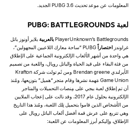
المعلومات عن موعد تحديث PUBG 3.6 الجديد.
لعبة PUBG: BATTLEGROUNDS
PlayerUnknown’s Battlegrounds
بالعربية
بلاير أونوز باتل
غراوندز
اختصاراً
PUBG “ساحة معارك اللاعبين المجهولين”،
هي واحدة من أشهر الألعاب الإلكترونية الجماعية على الإطلاق
من فئة البقاء على قيد الحياة والباتل رويال، واللعبة من تصميم
الأيرلندي Brendan greene ومن ثَم تولت شركة Krafton
Game Union مَهمة نشرها وقام متجر “هميل” بتوزيعها، ومُنذ
أن تم إطلاق لعبة ببجي على مِنصات التحميلات والمتاجر
الإلكترونية بحلول عام 2017، وقد نالت على إعجاب الملايين
من الأشخاص الذين قاموا بتحميل تِلك اللعبة، ومُنذ هذا التاريخ
وهي تتربع على عرش قمة أفضل ألعاب الباتل رويال على
الإطلاق، وإليكم أبرز المعلومات عن اللعبة: