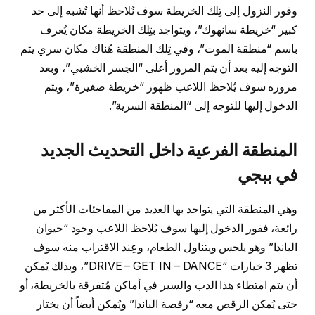
وفور النزول إلى تِلك الخريطة سوف نُلاحظ أنها تُشبه إلى حد
كبير “خريطة سانهوك”، ويتواجد بتِلك الخريطة مكان يُعرف
باسم “منطقة الموت”، وفي تِلك المنطقة هُناك مكان سري يتم
التوجه إليه بعد أن يتم المرور أعلى “الجسر الخشبي”، وبعد
مروره سوف يُلاحظ اللاعب ظهور “خريطة صغيرة”، ويتم
الدخول إليها للتوجه إلى “المنطقة السرية”.
المنطقة الفرعية داخل التحديث الجديد
في ببجي
وهي المنطقة التي يتواجد بها العديد من المفاجئات الأكثر من
رائعة، ففور الدخول إليها سوف يُلاحظ اللاعب وجود “حيوان
الباندا” وهو يلجس ويتناول الطعام، وعِند الاقتراب منه سوف
تظهر 3 خيارات “DRIVE – GET IN – DANCE”، وبذلك يُمكن
أن يتم امتطاء هذا الدب والسير في أماكن مُتفرقة بالخريطة، أو
حتى يُمكن الرقص معه “رقصة الباندا” ويُمكن أيضاً أن يختار