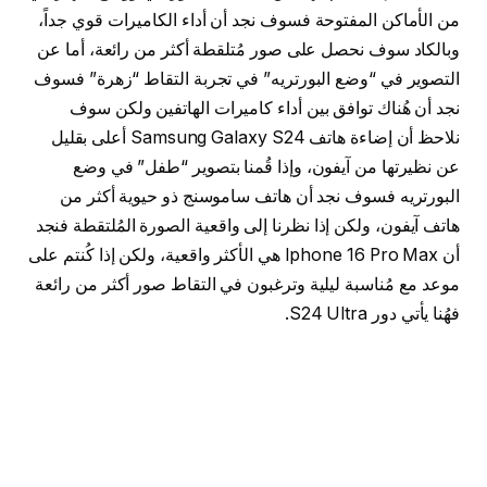
من الأماكن المفتوحة فسوف نجد أن أداء الكاميرات قوي جداً،
وبالكاد سوف نحصل على صور مُتلقطة أكثر من رائعة، أما عن
التصوير في “وضع البورتريه” في تجربة التقاط “زهرة” فسوف
نجد أن هُناك توافق بين أداء كاميرات الهاتفين ولكن سوف
نلاحظ أن إضاءة هاتف Samsung Galaxy S24 أعلى بقليل
عن نظيرتها من آيفون، وإذا قُمنا بتصوير “طفل” في وضع
البورتريه فسوف نجد أن هاتف ساموسنج ذو حيوية أكثر من
هاتف آيفون، ولكن إذا نظرنا إلى واقعية الصورة المُلتقطة فنجد
أن Iphone 16 Pro Max هي الأكثر واقعية، ولكن إذا كُنتم على
موعد مع مُناسبة ليلية وترغبون في التقاط صور أكثر من رائعة
فهُنا يأتي دور S24 Ultra.