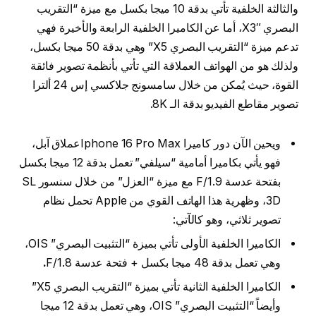
والثالثة الخلفية تأتي بدقة 10 ميجا بكسل مع ميزة “التقريب
البصري X3″، أما عن الكاميرا الخلفية الرابعة والأخيرة فهي
تدعم ميزة “التقريب البصري X5” وهي بدقة 50 ميجا بكسل،
ولذلك هو من الهواتف العملاقة التي تأتي بأنظمة تصوير فائقة
القوة، حيث يُمكن من خلال سامسونج جلاكسي إس 24 ألترا
تصوير مقاطع الفيديو بدقة الـ 8K.
ويحين الآن دور كاميرا Iphone 16 Pro Maxعملاق آبل،
فهو يأتي بكاميرا أمامية “سيلفي” تعمل بدقة 12 ميجا بكسل
بفتحة عدسة F/1.9 مع ميزة “العزل” من خلال سنسور SL
3D، وظهرية هذا الهاتف القوي من Apple تحمل نظام
تصوير ثلاثي، وهو كالآتي:
الكاميرا الخلفية الأولى تأتي بميزة “التثبيت البصري” OIS،
وهي تعمل بدقة 48 ميجا بكسل + فتحة عدسة F/1.8
.
الكاميرا الخلفية الثانية تأتي بميزة “التقريب البصري X5”
وأيضاً “التثبيت البصري” OIS، وهي تعمل بدقة 12 ميجا