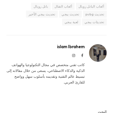
ألعاب الباتل رويال
ألعاب القتال
باتل رويال
تحديث pubg
تحديث ببجي
تحديث ببجي الأخير
تحديثات ببجي
لعبة ببجي
islam Ibrahem
فيسبوك
الانستغرام
كاتب تقني متخصص في مجال التكنولوجيا والهواتف
الذكية والذكاء الاصطناعي، يسعى من خلال مقالاته إلى
تبسيط عالم التقنية وتقديمه بأسلوب سهل وواضح
للقارئ العربي.
البحث