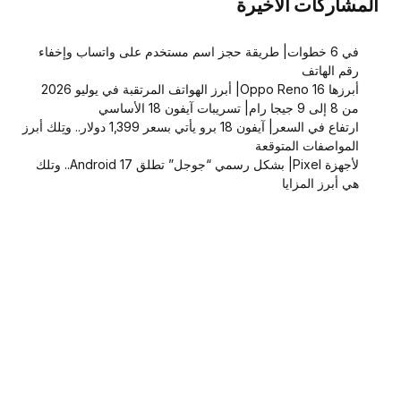
المشاركات الاخيرة
في 6 خطوات| طريقة حجز اسم مستخدم على واتساب وإخفاء
رقم الهاتف
أبرزها Oppo Reno 16| أبرز الهواتف المرتقبة في يوليو 2026
من 8 إلى 9 جيجا رام| تسريبات آيفون 18 الأساسي
ارتفاع في السعر| آيفون 18 برو يأتي بسعر 1,399 دولار.. وتِلك أبرز
المواصفات المتوقعة
لأجهزة Pixel| بشكل رسمي “جوجل” تطلق Android 17.. وتلك
هي أبرز المزايا