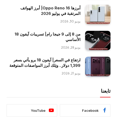
أبرزها Oppo Reno 16| أبرز الهواتف
المرتقبة في يوليو 2026
يونيو 30, 2026
من 8 إلى 9 جيجا رام| تسريبات آيفون 18
الأساسي
يونيو 28, 2026
ارتفاع في السعر| آيفون 18 برو يأتي بسعر
1,399 دولار.. وتِلك أبرز المواصفات المتوقعة
يونيو 21, 2026
تابعنا
YouTube
Facebook