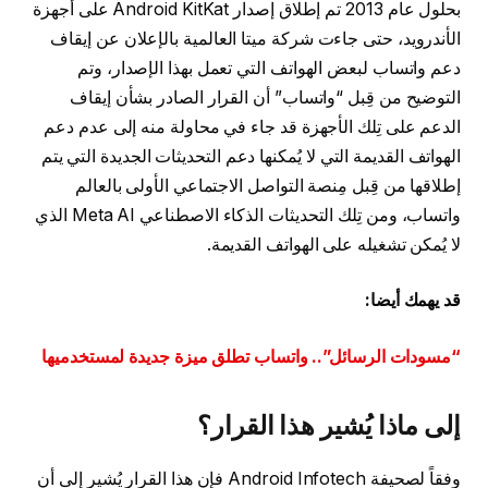
بحلول عام 2013 تم إطلاق إصدار Android KitKat على أجهزة
الأندرويد، حتى جاءت شركة ميتا العالمية بالإعلان عن إيقاف
دعم واتساب لبعض الهواتف التي تعمل بهذا الإصدار، وتم
التوضيح من قِبل “واتساب” أن القرار الصادر بشأن إيقاف
الدعم على تِلك الأجهزة قد جاء في محاولة منه إلى عدم دعم
الهواتف القديمة التي لا يُمكنها دعم التحديثات الجديدة التي يتم
إطلاقها من قِبل مِنصة التواصل الاجتماعي الأولى بالعالم
واتساب، ومن تِلك التحديثات الذكاء الاصطناعي Meta AI الذي
لا يُمكن تشغيله على الهواتف القديمة.
قد يهمك أيضا:
“مسودات الرسائل”.. واتساب تطلق ميزة جديدة لمستخدميها
إلى ماذا يُشير هذا القرار؟
وفقاً لصحيفة Android Infotech فإن هذا القرار يُشير إلى أن