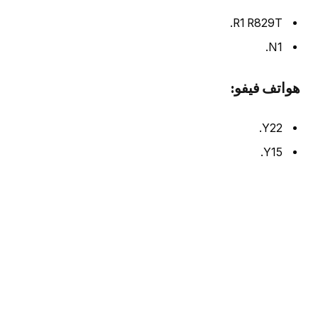
R1 R829T.
N1.
هواتف فيفو:
Y22.
Y15.