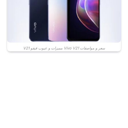
سعر و مواصفات Vivo V21 مميزات و عيوب فيفو V21