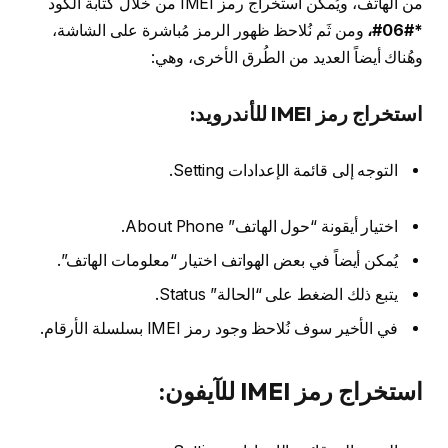
من الهاتف، ويُمكن استخراج رمز IMEI من خلال كتابة الكود
*#06#،
ومن ثَم نُلاحظ ظهور الرمز مُباشرة على الشاشة،
وهُناك أيضاً العديد من الطُرق الأخرى، وهي:
استخراج رمز IMEI للأندرويد:
التوجه إلى قائمة الإعدادات Setting.
اختيار أيقونة “حول الهاتف” About Phone.
يُمكن أيضاً في بعض الهواتف اختيار “معلومات الهاتف”.
يتبع ذلك الضغط على “الحالة” Status.
في الأخير سوف نُلاحظ وجود رمز IMEI بسلسلة الأرقام.
استخراج رمز IMEI للآيفون: