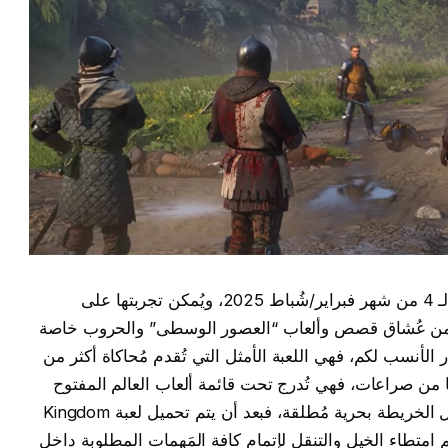
وسوف يُعلن عن طرح تِلك اللعبة بحلول يوم الـ 4 من شهر فبراير/شُباط 2025، ويُمكن تجربتها على
Microsoft Wi، فإذا كُنتم من عُشاق قصص وألعاب “العصور الوسطى” والحروب خاصة
 الأنسب لكم، فهي اللعبة الأمثل التي تُقدم مُحاكاة أكثر من
بها من صراعات، فهي تُدرج تحت قائمة ألعاب العالم المفتوح
التي تُعطي للاعب إمكانية التنقل والتجول داخل الخريطة بحرية مُطلقة، فبعد أن يتم تحميل لعبة Kingdom
ا على الجهاز يتم امتطاء الخيل والتنقل لإتمام كافة المَهمات المطلوبة داخل