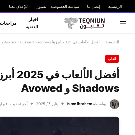
الرئيسية
إتصل بنا
سياسة الخصوصية – تقنيون
للإعلان معنا
اخبار
مراجعات
التقنية
الرئيسية
-
أفضل الألعاب في 2025 أبرزها Assassins Creed Shadows و Avowed
العاب
Shadows و Avowed
بواسطة
islam Ibrahem
يناير 13, 2025
آخر تحديث:
فبراير 22, 