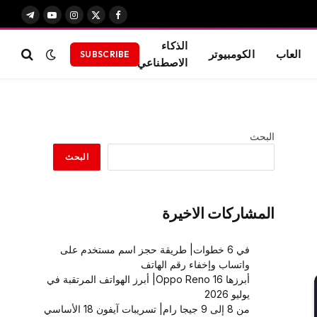
X
فيسبوك
الانستغرام
يوتيوب
تيلقرام
(Twitter)
الذكاء
العاب
الكومبيوتر
SUBSCRIBE
الاصطناعي
البحث
البحث
المشاركات الاخيرة
في 6 خطوات| طريقة حجز اسم مستخدم على
واتساب وإخفاء رقم الهاتف
أبرزها Oppo Reno 16| أبرز الهواتف المرتقبة في
يوليو 2026
من 8 إلى 9 جيجا رام| تسريبات آيفون 18 الأساسي