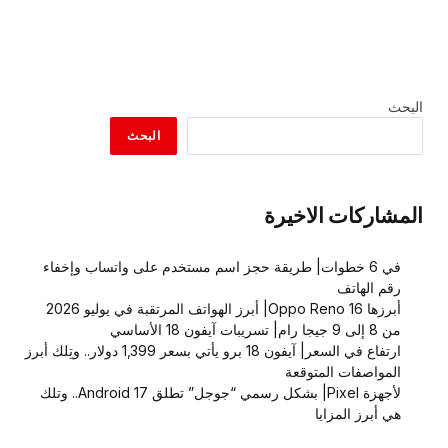
البحث
البحث
المشاركات الاخيرة
في 6 خطوات| طريقة حجز اسم مستخدم على واتساب وإخفاء
رقم الهاتف
أبرزها Oppo Reno 16| أبرز الهواتف المرتقبة في يوليو 2026
من 8 إلى 9 جيجا رام| تسريبات آيفون 18 الأساسي
ارتفاع في السعر| آيفون 18 برو يأتي بسعر 1,399 دولار.. وتِلك أبرز
المواصفات المتوقعة
لأجهزة Pixel| بشكل رسمي “جوجل” تطلق Android 17.. وتلك
هي أبرز المزايا