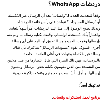
دردشات WhatsApp؟
وفقاً للتحديث الجديد لـ”واتساب” نجد أن الرسائل غير المُكتملة
أو “رسائل المسودات” تتواجد على رأس قائمة الدردشات،
وبذلك يصبح الوصول إلى مثل تِلك الدردشات أمراً سهلاً للغاية،
واعتباراً بأنك مُستخدم لواتساب وقُمت بكتابة رسالة ما ولم تقم
بإرسالها وقمت بالخروج من التطبيق أو بالرد على أي رسالة
أخرى، فسوف تقوم “مسودات الرسائل” بتذكيرك بأن هُناك
رسالة غير مُكتملة وتتواجد في أعلى القائمة الخاصة
بالدردشات، فهي تِلك الميزة التي طال انتظارها من قِبل ملايين
من المُستخدمين الذين يقومون بكتابة بعض الرسائل وينسون
إرسالها.. ونأمل بأنكَ لست واحد منهم وتتمتع بذاكرة حديدية.
قد يُهمك أيضاً:
برنامج لعمل استيكرات واتساب
.