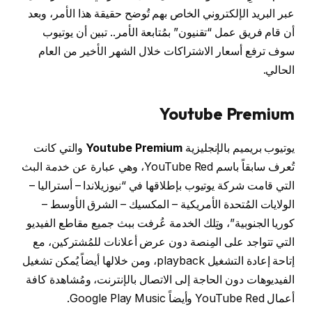
عبر البريد الإلكتروني الخاص بهم تُوضح حقيقة هذا الأمر، وبعد
أن قام فريق عمل “تقنيون” بمُتابعة الأمر.. تبين أن يوتيوب
سوف ترفع أسعار الاشتراكات خلال الشهر الأخير من العام
الحالي.
Youtube Premium
يوتيوب بريميم بالإنجليزية
Youtube Premium
والتي كانت
تُعرف سابقاً باسم YouTube Red، وهي عبارة عن خدمة البث
التي قامت شركة يوتيوب بإطلاقها في “نيوزيلاندا – أستراليا –
الولايات المُتحدة الأمريكية – المكسيك – الشرق الأوسط –
كوريا الجنوبية”، وتِلك الخدمة عُرفت ببث جميع مقاطع الفيديو
التي تتواجد على المِنصة دون عرض أعلانات للمُشتركين، مع
إتاحة إعادة التشغيل playback، ومن خلالها أيضاً يُمكن تشغيل
الفيديوهات دون الحاجة إلى الاتصال بالإنترنت، ومُشاهدة كافة
أعمال YouTube Red وأيضاً Google Play Music.