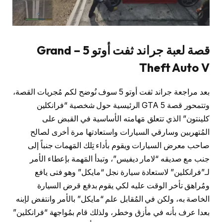
قصة لعبة جراند ثفت أوتو 5 – Grand
Theft Auto V
بعد مراجعة جراند ثفت أوتو 5 سوف نُوضح لكم مُجريات القصة،
وتتمحور قصة GTA 5 الرئيسية حول شخصية “فرانكلين
كلينتون” الذي تتعلق مَهامته الأساسية في القبض على
المُتهربين وسارقي السيارات واستعادتها مرة أخرى لصالح
صاحب معرض السيارات ويقوم بأداء تِلك المَهمات جنباً إلى
جنب مع صديقه “لامار ديفيس”، وتبدأ المَهمة بإعطاء الأمر
لـ”فرانكلين” لاستعادة سيارة نجل “مايكل” وهو فتى يافع
ومُراهق تأخر الوقت عليه لكي يقوم بدفع قرض السيارة
الخاصة به، ولكن في المُقابل علم “مايكل” بالأمر وانتفض لإبنه
بعدا عرف بأنه في مأزق وخطر، ولذلك قام بمُواجهة “فرانكلين”