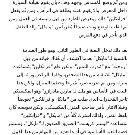
ومن ثَم وضع المُسدس بوجهه وهدده بأن يقوم بقيادة السيارة
داخل المعرض وإلا يقوم بقتله بطلقة في الرأس، ومن ثَم يفعل
“فرانكلين” ذلك ويتعرض للطرد من قِبل رئيسه في العمل ومن
ثَم انقلب الوضع وبات صيدقاً مُقرباً من “مايكل” والد الطفل
الذي تأخر في دفع القرض.
بعد ذلك تدخل اللعبة في الطور الثاني، وهو طور الصدمة
بالنسبة لـ”مايكل” بعدما اكتشف أن هُناك خيانة من قِبل
“زوجته” مع “مُدرب التنس”، ولكن قام “فرانكلين” بمُساعدة
“مايكل” للانتقام من هذا الشخص، وقاما بالركض ورائه إلى
منزله ومن ثَم ضربه ضرباً مُبرحاً وحطما المنزل، ولكن هذا
البيت في الأساس هو ملك لـ”مارتن مادرازو” وهو المكسيكي
تاجر المُخدرات الذي طلب من “مايكل و فرانلكين” تعويضاً
وقبلا الاثنان بأمر صاحب المنزل المكسيكي، ولكن تعويضه كان
باهظ الثمن، ولذلك اشترك كُلاً من “مايكل” و “فرانكلين”
بمُساعدة “ليستر كريست” الصديق الصدوق لـ”مايكل”، وتستمر
قصة اللعبة الأساسية في أداء العديد من المَهام من هذا القبيل