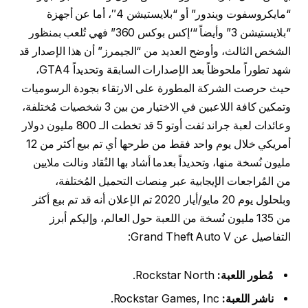
“مايكروسفوت ويندور” أو “بلايستيشن 4″، أما عن أجهزة
“بلايستيشن 3” وأيضاً “‘إكس بوكس 360” فهي تُلعب بمنظور
الشخص الثالث، وأوضح العديد من “الجيمرز” أن هذا الإصدار قد
شهد تطوراً ملحوظاً بعد الإصدارات السابقة وتحديداً GTA4،
حيث حرصت الشركة المطورة على الارتقاء بجودة الرسوميات
وتمكين كافة اللاعبين في الاختيار من بين 3 شخصيات مُختلفة،
وعائدات لعبة جراند ثفت أوتو 5 قد تخطت الـ 800 مليون دولار
أمريكي خلال يوم واحد فقط من طرحها أي تم بيع أكثر من 12
مليون نُسخة منها، وتحديداً بعدما أشاد بها النُقاد ونالت ملايين
من المُراجعات الإيجابية عبر مِنصات التحميل المُختلفة،
وبلحلول يوم 20 مايو/أيار 2020 تم الإعلان أنه قد تم بيع أكثر
من 135 مليون نُسخة من اللعبة حول العالم، وإليكم أبرز
التفاصيل عن Grand Theft Auto V:
مُطور اللعبة:
Rockstar North.
ناشر اللعبة:
Rockstar Games, Inc.