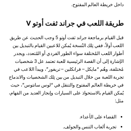
داخل خريطة العالم المفتوح.
طريقة اللعب في جراند ثفت أوتو V
قبل القيام برماجعة جراند ثفت أوتو 5 وجب الحديث عن طريق
اللعب أولاً، ففي تِلك النُسخة يُمكن للاعبين القيام بالتبديل بين
أطوار اللعب المُختلفة سواء الطور الفردي أو المُتعدد، ويجدر
الإشارة إلى أن القصة الرئيسية للعبة تعتمد عل 3 شخصيات
مُختلفة، وهُم “مايكل – فرانكلين – تريفور”، ويبدأ اللاعب في
تجربة اللعبة من خلال التبديل من بين تِلك الشخصيات والاندماج
في خريطة العالم المفتوح والتنقل في “لوس سانتوس”، حيث
يُمكن القيام بالاستحواذ على السيارات وإنجاز العديد من المَهام،
مثل:
القضاء على الأعداء.
تجربة ألعاب التنس والجولف.