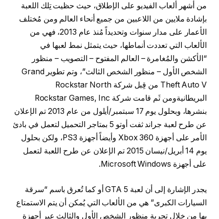
من أشهر ألعاب الفيديو على الإطلاق، حيث حظيت تِلك اللعبة
بإشادة ملايين من اللاعبين من جميع أنحاء العالم ومن مُختلف
الأعمار على مدار سنوات وتحديداً مُنذ عام 2013، فهي من
الألعاب التي تعددت أنماطها، حيث يتمثل نمط لعبها في
“الأكشن والمُغامرة – العالم المفتوح – التصويب – منظور
الشخص الأول – منظور الشخص الثالث”، وتم تطوير Grand
Theft Auto V من قِبل شركة Rockstar North
البريطانيةومن ثَم قامت شركة Rockstar Games, Inc
بنشرها، وبحلول يوم 17 سبتمبر/أيلول من عام 2013 تم الإعلان
عن طرح لعبة جراند ثفت أوتو 5 بمتاجر التحميل لتعمل في بادئ
الأمر على أجهزة Xbox 360 وأيضاً أجهزة PS3، ولكن بحلول
يوم 14 أبريل/نيسان 2015 تم الإعلان عن طرح اللعبة لتعمل
على أجهزة Microsoft Windows.
يجدر الإشارة إلى أن لعبة GTA 5 أو كما تُعرق باسم “سرقة
السيارات الكبرى” هي من الألعاب التي يُمكن أن يتم الاستمتاع
بها من خلال تجربة منظور الشخص الأول والثالث عبر أجهزة