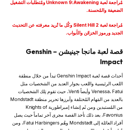
مُراجعة لعبة Unknown 9:Awakening ومُتطلبات التشغيل
الضعيفة والمُحسنة.
مُراجعة لعبة Silent Hill 2 وكُل ما تُريد معرفته عن التحديث
الجديد ورموز الخزائن والأبواب.
قصة لعبة مانجا جينيشن – Genshin
Impact
أحداث قصة لعبة Genshin Impact تبدأ من خلال منطقة
اللعب الرئيسية واللعب بجوار العديد من الشخصيات مثل
Venessa، Fatui وأيضاً Venti، حيث تقوم تِلك الشخصيات
بالعديد من المَهام المُختلفة وأبرزها تحرير منطقة Mondstadt
من المُستبدين ومن ثَم إنشاء إمبراطورية Knights of
Favonius، بعد ذلك تأخذ القصة مجرى آخر تماماً حيث يصل
أفراد العائلة إلى Mondstadt وهُم Fatui Harbingers، ومن