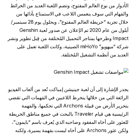
الأدوار من نوع العالم المفتوح، وتضم اللعبة العديد من الخرائط
والمَهام التي سوف ينغمس اللاعب في الاستمتاع بآدائها من
خلال تجربة “خريطة العالم المفتوح”، وبحلول يوم 28 سبتمبر/
أيلول من عام 2020 تم الإعلان عن صدور لعبة Genshin
Impact وطرحها بمتاجر التحميل المُختلفة من قِبل تطوير ونشر
شركة “ميهويو” miHoYo الصينية، وكانت اللعبة تعمل على
العديد من أنظمة التشغيل المُختلفة.
يجدر الإشارة إلى أن لعبة جينيشن إمباكت تُعد من ألعاب الفيديو
الرائعة التي من خلالها ينخرط اللاعبين في المَهمات التي تقضي
بتحرير الأرض من قبيلة Archons التي تحكمها، والمَهمة
الرئيسية هي قيام Traveler بالبحث في جميع مناطق الخريطة
للعثور على أخاه المفقود وصاحبه الذي يُعرف باسم “بايمون”،
ولكن عثور Archons على أخاه ليست بمَهمة يسيرة، ولكنه