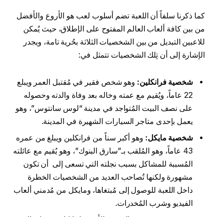
كما ذكرنا سلفاً أن اللعبة تضم أسلوب لعب هو الأروع والأفضل
من بين كافة ألعاب العالم المفتوح على الإطلاق، حيث يُمكن
للاعبين التبديل من بين الشخصيات الثلاثة بحُرية تامة، ويجدر
الإشارة إلى أن تِلك الشخصيات تتمثل في:
شخصية فرانكلين:
وهو شخص فقير في مُقتبل العمر ويبلع
22 عاماً، ويُقيم مع عمته وخاله بعد وفاة والدته وحصوله
على نصف البيت المُتواجد في مدينة “لوس سانتوس”، وهو
يعمل بإحدى متاجر السيارات الشهيرة في المدينة.
شخصية مايكل:
وهو أكبر سناً من فرانكلين ويبلغ من عمره
43 عاماً، وهو المُلقب بـ”سارق البنوك”، وهو يُقيم مع عائلته
المُسببة للمشاكل بسبب نجلته التي تسعى إلى أن تكون
مشهورة ولكنها تُصاحب العديد من الشخصيات الخطرة
داخل اللعبة للوصول إلى مُبتغاها، ومايكل من مُدمني ألعاب
الفيديو وشرب المُخدرات.