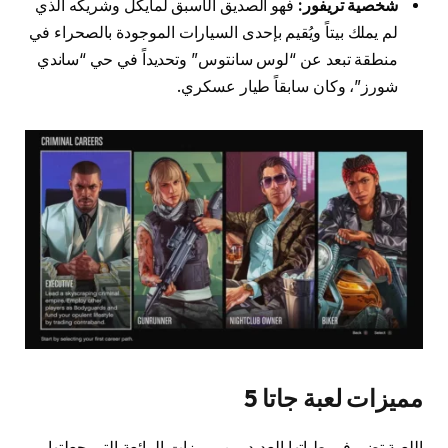
شخصية تريفور:
فهو الصديق الأسبق لمايكل وشريكه الذي
لم يملك بيتاً ويُقيم بإحدى السيارات الموجودة بالصحراء في
منطقة تبعد عن “لوس سانتوس” وتحديداً في حي “ساندي
شورز”، وكان سابقاً طيار عسكري.
مميزات لعبة جاتا 5
اللعبة تضم في طياتها العديد من مميزات الرائعة التي جعلتها