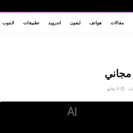
مقالات
هواتف
ايفون
اندرويد
تطبيقات
لابتوب
مجاني
قات
11 دقائق