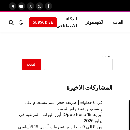
X
فيسبوك
الانستغرام
يوتيوب
تيلقرام
(Twitter)
الذكاء
العاب
الكومبيوتر
SUBSCRIBE
الاصطناعي
البحث
البحث
المشاركات الاخيرة
في 6 خطوات| طريقة حجز اسم مستخدم على
واتساب وإخفاء رقم الهاتف
أبرزها Oppo Reno 16| أبرز الهواتف المرتقبة في
يوليو 2026
من 8 إلى 9 جيجا رام| تسريبات آيفون 18 الأساسي