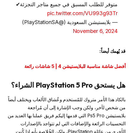
متوفر للطلب المسبق في جميع متاجر التجزئة✔
pic.twitter.com/VU993g93Tr
— بلايستيشن السعودية (@PlayStationSA)
November 6, 2024
قد يُهمك أيضاً:
أفضل شاشة مناسبة للبلايستيشن 4 | 5 شاشات رائعة
هل يستحق PlayStation 5 Pro الشراء؟
بالكاد هذا الأمر متروك للمُستخدم وعُشاق الألعاب ويختلف أيضاً
من شخص لآخر، ولكن وجب الإشارة إلى أن مُراجعة
بلايستيشن Ps5 Pro التي قدمها إليكم فريق عملنا بها العديد من
التحسينات الرائعة والإضافات التي لم تتواجد بالإصدارات
الأخرى من عائلة PlayStation، ولكن الخُلاصة بأنه إذا كُنت