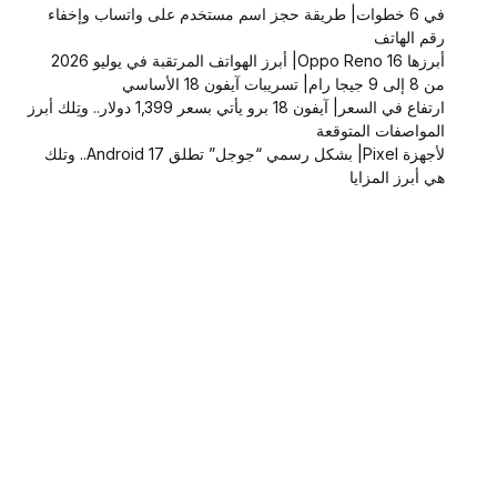
في 6 خطوات| طريقة حجز اسم مستخدم على واتساب وإخفاء
رقم الهاتف
أبرزها Oppo Reno 16| أبرز الهواتف المرتقبة في يوليو 2026
من 8 إلى 9 جيجا رام| تسريبات آيفون 18 الأساسي
ارتفاع في السعر| آيفون 18 برو يأتي بسعر 1,399 دولار.. وتِلك أبرز
المواصفات المتوقعة
لأجهزة Pixel| بشكل رسمي “جوجل” تطلق Android 17.. وتلك
هي أبرز المزايا