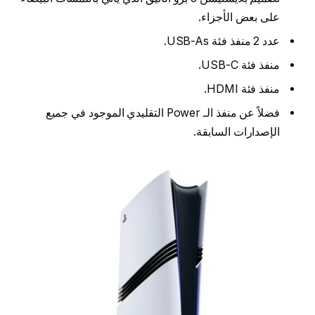
على بعض الأجزاء.
عدد 2 منفذ فئة USB-As.
منفذ فئة USB-C.
منفذ فئة HDMI.
فضلاً عن منفذ الـ Power التقليدي الموجود في جميع
الإصدارات السابقة.