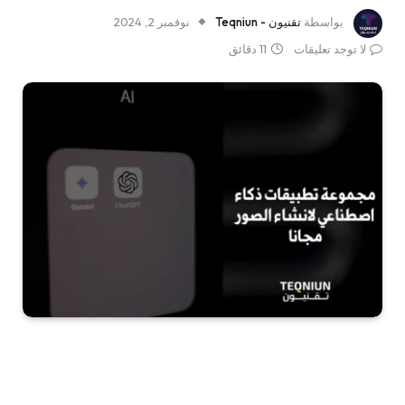
بواسطة
تقنيون - Teqniun
نوفمبر 2, 2024
لا توجد تعليقات
11 دقائق