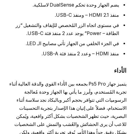
يضم الجهاز وحدة تحكم DualSense لاسلكية.
منفذ HDMI 2.1 – ومنفذ USB-C.
في مستوى اتجاه الزر المُخصص للإيقاف والتشغيل “زر
الطاقة – Power” يوجد عدد 2 منفذ فئة USB-C.
في الجزء الخلفي من الجهاز تأتي مصابيح الـ LED.
منفذ HDMI – وعدد 2 منفذ فئة USB-A.
الأداء
يتميز جهاز Ps5 Pro بجمعه بين الأداء القوي والدقة العالية أثناء
تجربة المُستخدم، وأبرز ما يأتي بها الجهاز وحدة مُعالجة
الرسوميات التي تتوافر بحجم أكبر وبالبكاد نجد سلاسة أثناء
الاستخدام، فضلاً على إتيان هذا الإصدار بتجربة التحسينات
البصرية، حيث تظهر الشخصيات بشكل أكثر واقعية، ويُمكن
للاعب أن يرى الحشائش والعُشب والنمش على الشخصيات
بشكل دقيق جداً وهذا الأمر يُوفر تجربة أكثر واقعية، ولكن