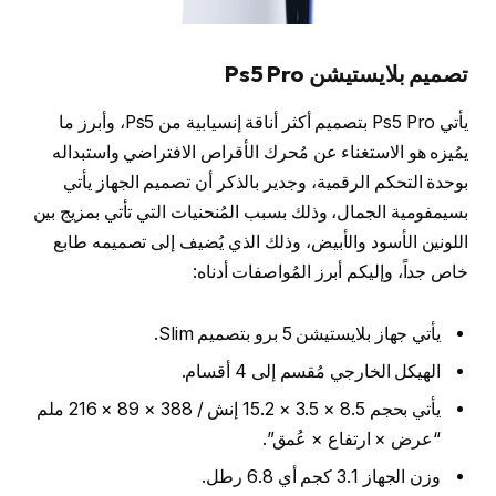
تصميم
بلايستيشن Ps5 Pro
يأتي Ps5 Pro بتصميم أكثر أناقة إنسيابية من Ps5، وأبرز ما
يمُيزه هو الاستغناء عن مُحرك الأقراص الافتراضي واستبداله
بوحدة التحكم الرقمية، وجدير بالذكر أن تصميم الجهاز يأتي
بسيمفومية الجمال، وذلك بسبب المُنحنيات التي تأتي بمزيج بين
اللونين الأسود والأبيض، وذلك الذي يُضيف إلى تصميمه طابع
خاص جداً، وإليكم أبرز المُواصفات أدناه:
يأتي جهاز بلايستيشن 5 برو بتصميم Slim.
الهيكل الخارجي مُقسم إلى 4 أقسام.
يأتي بحجم 8.5 × 3.5 × 15.2 إنش / 388 × 89 × 216 ملم
“عرض × ارتفاع × عُمق”.
وزن الجهاز 3.1 كجم أي 6.8 رطل.