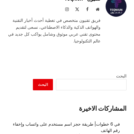
موقع
فيسبوك
X
الانستغرام
الويب
(Twitter)
فريق تقنيون متخصص في تغطية أحدث أخبار التقنية
والهواتف الذكية والذكاء الاصطناعي، نسعى لتقديم
محتوى تقني عربي موثوق وشامل يواكب كل جديد في
عالم التكنولوجيا.
البحث
البحث
المشاركات الاخيرة
في 6 خطوات| طريقة حجز اسم مستخدم على واتساب وإخفاء
رقم الهاتف