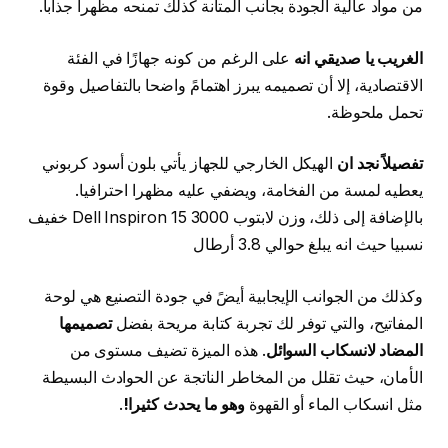
من مواد عالية الجودة بجانب المتانة كذلك تمنحه مظهرا جذابا.
الغريب يا صديقي انه
على الرغم من كونه جهازًا في الفئة
الاقتصادية، إلا أن تصميمه يبرز اهتمامً واضحا بالتفاصيل وقوة
تحمل ملحوظة.
تفصيلاً نجد ان
الهيكل الخارجي للجهاز يأتي بلون أسود كربوني
يعطيه لمسة من الفخامة، ويضفي عليه مظهرا احترافيا.
بالإضافة إلى ذلك، وزن لابتوب Dell Inspiron 15 3000 خفيف
نسبيا حيث انه يبلغ حوالي 3.8 أرطال
وكذلك من الجوانب الإيجابية أيضً في جودة التصنيع هي لوحة
المفاتيح، والتي توفر لك تجربة كتابة مريحة بفضل
تصميمها
المضاد لانسكاب السوائل
. هذه الميزة تضيف مستوى من
الأمان، حيث تقلل من المخاطر الناتجة عن الحوادث البسيطة
مثل انسكاب الماء أو القهوة
وهو ما يحدث كثيرا!
.