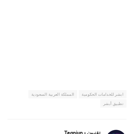
ابشر للخدامات الحكومية
المملكة العربية السعودية
تطبيق أبشر
تقنيون - Teqniun