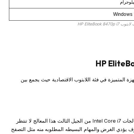
Windows 
HP EliteBook 84
HP EliteBook 8470p  من الأجهزة المتميزة في فئة اللابتوب الاقتصادية حيث يجمع بين
يأتي لابتوب HP EliteBook 8470p مزود بمعالجات Intel Core i7 من الجيل الثالث هذا المعالج لا تنتظر
وف يؤدي الغرض والمهام البسيطه المطلوبه منه مثل التصفح