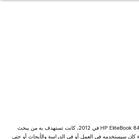
عندما قامت شركة HP بإصدار لابتوب HP EliteBook 8470p i7 في 2012، كانت تستهدف به من يبحث
 كان سيستخدمه في العمل أو في الدراسة والأبحاث أو حتى