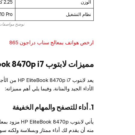
الوزن
2.25 كيلوجرام
نظام التشغيل
10 Pro
نوضح مواصفات لابتوب 70p i7
ارخص هواتف بمعالج سناب دراجون 865
مميزات لابتوب HP EliteBook 8470p i7
يعد لابتوب i7
الأداء الجيد والمتانة. وفيما يلي أهم مميزاته:
1. أداء للتصفح والمهام الخفيفة
منه أن يقدم لك أداء ممتاز وبسلاسة ولكنه س