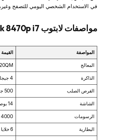
في الاستخدام الشخصي اليومي للتصفح وغيره، 
مواصفات لابتوب HP EliteBook 8470p i7
المواصفة
القيمة
المعالج
720QM
الذاكرة
4 جيجابايت DDR3
القرص الصلب
500 جيجابايت HDD
الشاشة
14 بوصة HD (1366 x 768)
الرسومات
s 4000
البطارية
6 خلايا 53 Wh