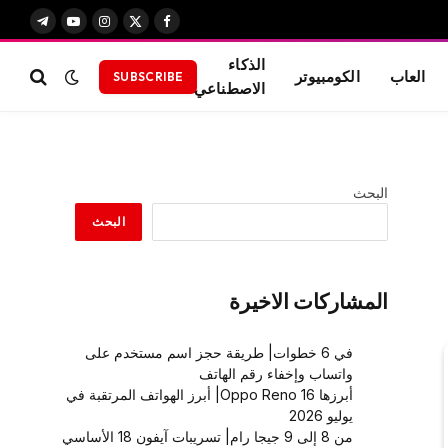
X
فيسبوك
الانستغرام
يوتيوب
تيلقرام
(Twitter)
الذكاء
العاب
الكومبيوتر
SUBSCRIBE
الاصطناعي
البحث
البحث
المشاركات الاخيرة
في 6 خطوات| طريقة حجز اسم مستخدم على
واتساب وإخفاء رقم الهاتف
أبرزها Oppo Reno 16| أبرز الهواتف المرتقبة في
يوليو 2026
من 8 إلى 9 جيجا رام| تسريبات آيفون 18 الأساسي