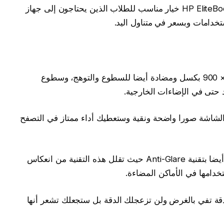
هذه المميزات تجعل من لابتوب HP EliteBook 8470p i7 خيار مناسب للطلاب الذين يحتاجون إلى جهاز
خدامات وبسعر في متناول اليد.
يتميز اللاب توب بشاشة 14 بوصة بدقة 1600 × 900 بكسل ومضادة أيضا للسطوع والتوهج، وسطوع
 تقدم هذه الشاشة صورا واضحة ونقية وستعطيك أداء ممتاز في التصفح
تأتي شاشة لابتوب HP EliteBook 8470p i7 أيضا بتقنية Anti-Glare حيث تقلل هذه التقنية من انعكاس
دامها في الأماكن المضاءة.
دقة تفي بالغرض ولن تزعجلك الدقة بل ستجعلك تشعر أنها