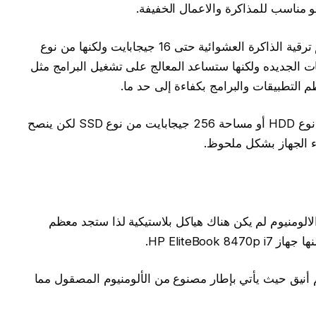
و مناسب للمذاكرة والاعمال الخفيفة.
اللاب يأتي بذاكرة عشوائية 4 جيجابايت ويدعم ترقية الذاكرة العشوائية حتى 16 جيجابايت ولكنها من نوع
قنيات الجديده ولكنها ستساعد المعالج على تشغيل البرامج مثل
التطبيقات والبرامج بكفاءة إلى حد ما.
يتوفر بخيارات تخزين تصل إلى 1 تيرابايت من نوع HDD أو مساحة 256 جيجابايت من نوع SSD لكن ينصح
لالومنيوم لم يكن هناك هياكل بلاستيكية لذا ستجد معظم
HP EliteBoo.
 HP EliteBook 8470p i7 بتصميم أنيق حيث يأتي بإطار مصنوع من الألومنيوم المصقول مما