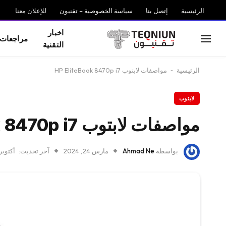
الرئيسية
إتصل بنا
سياسة الخصوصية – تقنيون
للإعلان معنا
اخبار
مراجعات
التقنية
الرئيسية
-
مواصفات لابتوب HP EliteBook 8470p i7
لابتوب
مواصفات لابتوب HP EliteBook 8470p i7
بواسطة
Ahmad Ne
مارس 24, 2024
آخر تحديث:
أكتوبر 6, 25