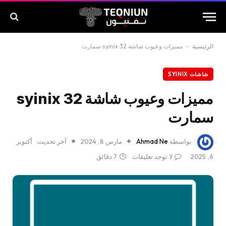
الرئيسية
-
مميزات وعيوب شاشة syinix 32 سمارت
شاشات SYINIX
مميزات وعيوب شاشة syinix 32
سمارت
بواسطة
Ahmad Ne
مارس 8, 2024
آخر تحديث:
أكتوبر
6, 2025
لا توجد تعليقات
7 دقائق