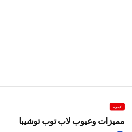
لابتوب
مميزات وعيوب لاب توب توشيبا