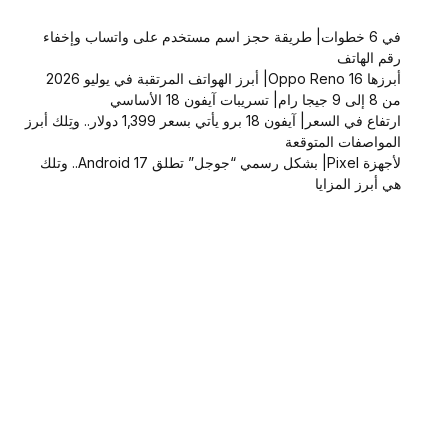
في 6 خطوات| طريقة حجز اسم مستخدم على واتساب وإخفاء
رقم الهاتف
أبرزها Oppo Reno 16| أبرز الهواتف المرتقبة في يوليو 2026
من 8 إلى 9 جيجا رام| تسريبات آيفون 18 الأساسي
ارتفاع في السعر| آيفون 18 برو يأتي بسعر 1,399 دولار.. وتِلك أبرز
المواصفات المتوقعة
لأجهزة Pixel| بشكل رسمي “جوجل” تطلق Android 17.. وتلك
هي أبرز المزايا