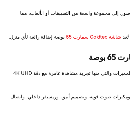
شغيل Android TV يمنحك الوصول إلى مجموعة واسعة من التطبيقات أو الألعاب، مما
تُعد
شاشة Goldtec سمارت 65
بوصة إضافة رائعة لأي منزل.
تُقدم شاشة Goldtec سمارت 65 العديد من المميزات والتي منها تجربة مشاهدة غامرة مع دقة 4K UHD
لمزيد من الوضوح، ومكبرات صوت قوية، وتصميم أنيق، وريسيفر داخلي، واتصال