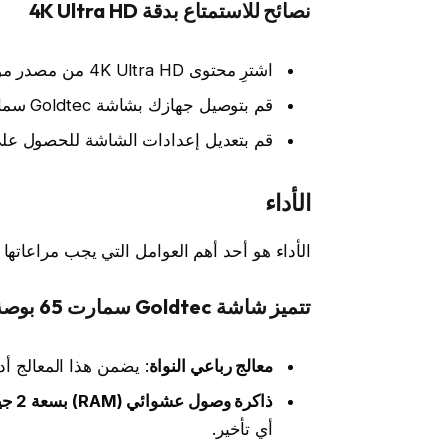
نصائح للاستمتاع بدقة 4K Ultra HD
اشترِ محتوى 4K Ultra HD من مصدر موثوق.
قم بتوصيل جهازك بشاشة Goldtec سمارت 65 باستخدام كابل HDMI 2.0.
قم بتعديل إعدادات الشاشة للحصول عل
الأداء
الأداء هو أحد أهم العوامل التي يجب مراعاتها
تتميز شاشة Goldtec سمارت 65 بوصة بأداء ممتاز بفضل
معالج رباعي النواة
: يضمن هذا المعالج أدا
ذاكرة وصول عشوائي (RAM) بسعة 2 جيجابايت
أي تأخير.