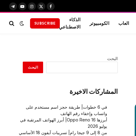
X
فيسبوك
الانستغرام
يوتيوب
تيلقرام
(Twitter)
الذكاء
العاب
الكومبيوتر
SUBSCRIBE
الاصطناعي
البحث
البحث
المشاركات الاخيرة
في 6 خطوات| طريقة حجز اسم مستخدم على
واتساب وإخفاء رقم الهاتف
أبرزها Oppo Reno 16| أبرز الهواتف المرتقبة في
يوليو 2026
من 8 إلى 9 جيجا رام| تسريبات آيفون 18 الأساسي