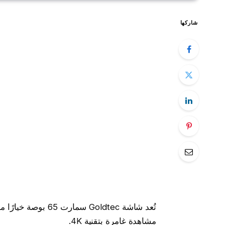
شاركها
تُعد شاشة Goldtec سم
مشاهدة غامرة بتقنية 4K.