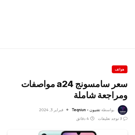
هواتف
سعر سامسونج a24 مواصفات
ومراجعة شاملة
بواسطة
تقنيون - Teqniun
فبراير 3, 2024
لا توجد تعليقات
4 دقائق