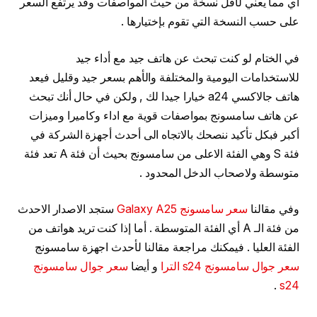
أي مما يعني لأقل نسخة من حيث المواصفات وقد يرتفع السعر
على حسب النسخة التي تقوم بإختيارها .
في الختام لو كنت تبحث عن هاتف جيد مع أداء جيد
للاستخدامات اليومية والمختلفة والأهم بسعر جيد وقليل فيعد
هاتف جالاكسي a24 خيارا جيدا لك , ولكن في حال أنك تبحث
عن هاتف سامسونج بمواصفات قوية مع اداء وكاميرا وميزات
أكبر فبكل تأكيد ننصحك بالاتجاه الى أحدث أجهزة الشركة في
فئة S وهي الفئة الاعلى من سامسونج بحيث أن فئة A تعد فئة
متوسطة ولاصحاب الدخل المحدود .
وفي مقالنا
سعر سامسونج Galaxy A25
ستجد الاصدار الاحدث
من فئة الـ A أي الفئة المتوسطة . أما إذا كنت تريد هواتف من
الفئة العليا . فيمكنك مراجعة مقالنا لأحدث اجهزة سامسونج
سعر جوال سامسونج s24 الترا
و أيضا
سعر جوال سامسونج
.
s24