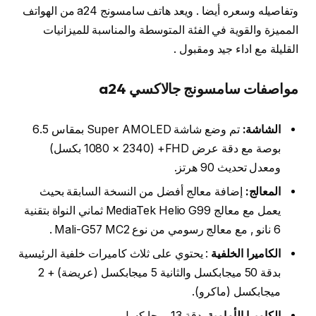
وتفاصيله وسعره أيضا . ويعد هاتف سامسونج a24 من الهواتف
المميزة والقوية في الفئة المتوسطة والمناسبة للميزانيات
القليلة مع اداء جيد ومقبول .
مواصفات سامسونج جالاكسي a24
الشاشة:
تم وضع شاشة Super AMOLED بمقاس 6.5
بوصة مع دقة عرض FHD+ (1080 × 2340 بكسل)
ومعدل تحديث 90 هرتز.
المعالج:
إضافة معالج أفضل من النسخة السابقة بحيث
يعمل مع معالج MediaTek Helio G99 ثماني النواة بتقنية
6 نانو , مع معالج رسومي من نوع Mali-G57 MC2 .
الكاميرا
الخلفية
: يحتوي على ثلاث كاميرات خلفية الرئيسية
بدقة 50 ميجابكسل والثانية 5 ميجابكسل (عريضة) + 2
ميجابكسل (ماكرو).
الكاميرا الأمامية
بدقة 13 ميجابكسل.