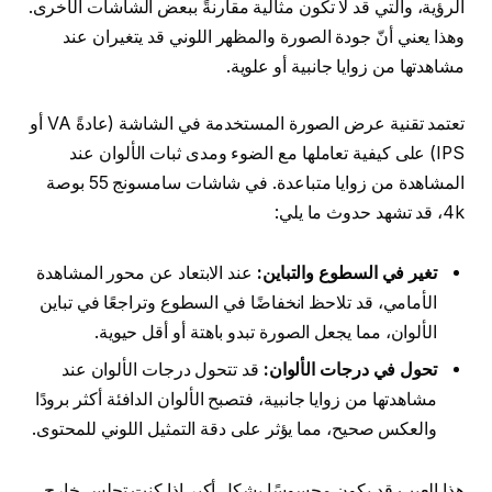
الرؤية، والتي قد لا تكون مثالية مقارنةً ببعض الشاشات الأخرى.
وهذا يعني أنّ جودة الصورة والمظهر اللوني قد يتغيران عند
مشاهدتها من زوايا جانبية أو علوية.
تعتمد تقنية عرض الصورة المستخدمة في الشاشة (عادةً VA أو
IPS) على كيفية تعاملها مع الضوء ومدى ثبات الألوان عند
المشاهدة من زوايا متباعدة. في شاشات سامسونج 55 بوصة
4k، قد تشهد حدوث ما يلي:
تغير في السطوع والتباين:
عند الابتعاد عن محور المشاهدة
الأمامي، قد تلاحظ انخفاضًا في السطوع وتراجعًا في تباين
الألوان، مما يجعل الصورة تبدو باهتة أو أقل حيوية.
تحول في درجات الألوان:
قد تتحول درجات الألوان عند
مشاهدتها من زوايا جانبية، فتصبح الألوان الدافئة أكثر برودًا
والعكس صحيح، مما يؤثر على دقة التمثيل اللوني للمحتوى.
هذا العيب قد يكون محسوسًا بشكل أكبر إذا كنت تجلس خارج