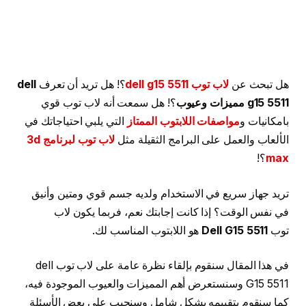
هل تبحث عن
لاب توب dell g15 5511
؟! هل تريد أن تعرف
dell
g15 5511 مميزات وعيوب
؟! هل سمعت أنه لاب توب قوي
بامكانيات و
مواصفات اللابتوب الممتاز
التي يلبي احتياجاتك في
الألعاب والعمل على البرامج الثقيلة مثل
لاب توب لبرنامج 3d
max
؟!
تريد جهاز سريع في الاستخدام ولديه جسم قوي ومتين وأنيق
في نفس الوقت؟ إذا كانت إجابتك نعم، فربما يكون لاب
توب
Dell G15 5511
هو اللابتوب المناسب لك.
في هذا المقال سنقوم بإلقاء نظرة عامة على لاب توب dell
G15 5511 وسنستعرض أهم المميزات والعيوب الموجودة فيه،
كما سنقوم بتقييمه بشكل شامل وسنجيب على بعض الأسئلة