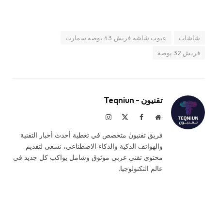
شاشات
عيوب شاشة فريش 43 بوصة سمارت
فريش 32 بوصة
تقنيون - Teqniun
موقع
فيسبوك
X
الانستغرام
الويب
(Twitter)
فريق تقنيون متخصص في تغطية أحدث أخبار التقنية
والهواتف الذكية والذكاء الاصطناعي، نسعى لتقديم
محتوى تقني عربي موثوق وشامل يواكب كل جديد في
عالم التكنولوجيا.