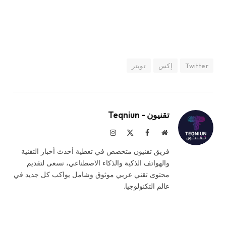
Twitter
إكس
تويتر
تقنيون - Teqniun
موقع
فيسبوك
X
الانستغرام
الويب
(Twitter)
فريق تقنيون متخصص في تغطية أحدث أخبار التقنية
والهواتف الذكية والذكاء الاصطناعي، نسعى لتقديم
محتوى تقني عربي موثوق وشامل يواكب كل جديد في
عالم التكنولوجيا.