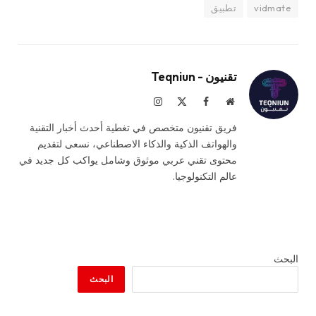
vidmate
تطبيق
تقنيون - Teqniun
موقع
فيسبوك
X
الانستغرام
الويب
(Twitter)
فريق تقنيون متخصص في تغطية أحدث أخبار التقنية
والهواتف الذكية والذكاء الاصطناعي، نسعى لتقديم
محتوى تقني عربي موثوق وشامل يواكب كل جديد في
عالم التكنولوجيا.
البحث
البحث