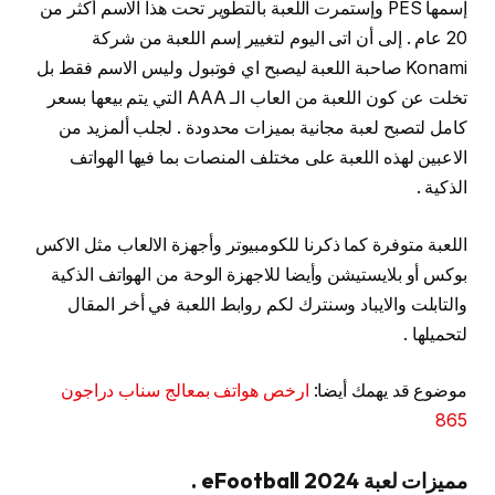
إسمها PES وإستمرت اللعبة بالتطوير تحت هذا الاسم أكثر من
20 عام . إلى أن اتى اليوم لتغيير إسم اللعبة من شركة
Konami صاحبة اللعبة ليصبح اي فوتبول وليس الاسم فقط بل
تخلت عن كون اللعبة من العاب الـ AAA التي يتم بيعها بسعر
كامل لتصبح لعبة مجانية بميزات محدودة . لجلب ألمزيد من
الاعبين لهذه اللعبة على مختلف المنصات بما فيها الهواتف
الذكية .
اللعبة متوفرة كما ذكرنا للكومبيوتر وأجهزة الالعاب مثل الاكس
بوكس أو بلايستيشن وأيضا للاجهزة الوحة من الهواتف الذكية
والتابلت والايباد وسنترك لكم روابط اللعبة في أخر المقال
لتحميلها .
موضوع قد يهمك أيضا:
ارخص هواتف بمعالج سناب دراجون
865
مميزات لعبة eFootball 2024 .