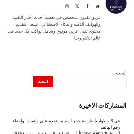
موقع
فيسبوك
X
الانستغرام
الويب
(Twitter)
فريق تقنيون متخصص في تغطية أحدث أخبار التقنية
والهواتف الذكية والذكاء الاصطناعي، نسعى لتقديم
محتوى تقني عربي موثوق وشامل يواكب كل جديد في
عالم التكنولوجيا.
البحث
البحث
المشاركات الاخيرة
في 6 خطوات| طريقة حجز اسم مستخدم على واتساب وإخفاء
رقم الهاتف
أبرزها Oppo Reno 16| أبرز الهواتف المرتقبة في يوليو 2026