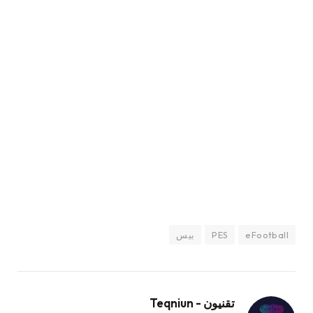
eFootball
PES
بيس
تقنيون - Teqniun