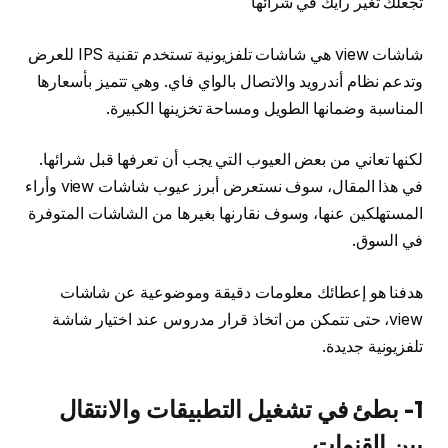
تجعلك تغير رأيك في شرائها
شاشات view هي شاشات تلفزيونية تستخدم تقنية IPS للعرض
وتدعم نظام أندرويد والاتصال بالواي فاي. وهي تتميز بأسعارها
المناسبة وضمانها الطويل ومساحة تخزينها الكبيرة.
لكنها تعاني من بعض العيوب التي يجب أن تعرفها قبل شرائها.
في هذا المقال، سوف نستعرض أبرز عيوب شاشات view وأراء
المستهلكين عنها، وسوف نقارنها بغيرها من الشاشات المتوفرة
في السوق.
هدفنا هو إعطائك معلومات دقيقة وموضوعية عن شاشات
view، حتى تتمكن من اتخاذ قرار مدروس عند اختيار شاشة
تلفزيونية جديدة.
1- بطئ في تشغيل التطبيقات والانتقال
بين القنوات.