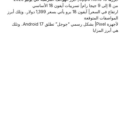
من 8 إلى 9 جيجا رام| تسريبات آيفون 18 الأساسي
ارتفاع في السعر| آيفون 18 برو يأتي بسعر 1,399 دولار.. وتِلك أبرز
المواصفات المتوقعة
لأجهزة Pixel| بشكل رسمي “جوجل” تطلق Android 17.. وتلك
هي أبرز المزايا