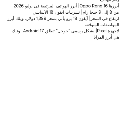
أبرزها Oppo Reno 16| أبرز الهواتف المرتقبة في يوليو 2026
من 8 إلى 9 جيجا رام| تسريبات آيفون 18 الأساسي
ارتفاع في السعر| آيفون 18 برو يأتي بسعر 1,399 دولار.. وتِلك أبرز
المواصفات المتوقعة
لأجهزة Pixel| بشكل رسمي “جوجل” تطلق Android 17.. وتلك
هي أبرز المزايا