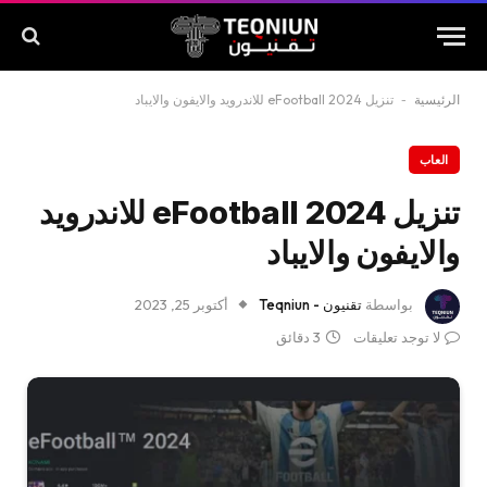
الرئيسية
-
تنزيل eFootball 2024 للاندرويد والايفون والايباد
العاب
تنزيل eFootball 2024 للاندرويد
والايفون والايباد
بواسطة
تقنيون - Teqniun
أكتوبر 25, 2023
لا توجد تعليقات
3 دقائق