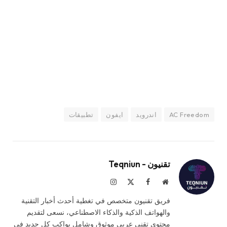
AC Freedom
اندرويد
ايفون
تطبيقات
تقنيون - Teqniun
موقع
فيسبوك
X
الانستغرام
الويب
(Twitter)
فريق تقنيون متخصص في تغطية أحدث أخبار التقنية
والهواتف الذكية والذكاء الاصطناعي، نسعى لتقديم
محتوى تقني عربي موثوق وشامل يواكب كل جديد في