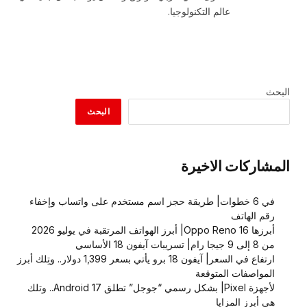
عالم التكنولوجيا.
البحث
البحث
المشاركات الاخيرة
في 6 خطوات| طريقة حجز اسم مستخدم على واتساب وإخفاء
رقم الهاتف
أبرزها Oppo Reno 16| أبرز الهواتف المرتقبة في يوليو 2026
من 8 إلى 9 جيجا رام| تسريبات آيفون 18 الأساسي
ارتفاع في السعر| آيفون 18 برو يأتي بسعر 1,399 دولار.. وتِلك أبرز
المواصفات المتوقعة
لأجهزة Pixel| بشكل رسمي “جوجل” تطلق Android 17.. وتلك
هي أبرز المزايا