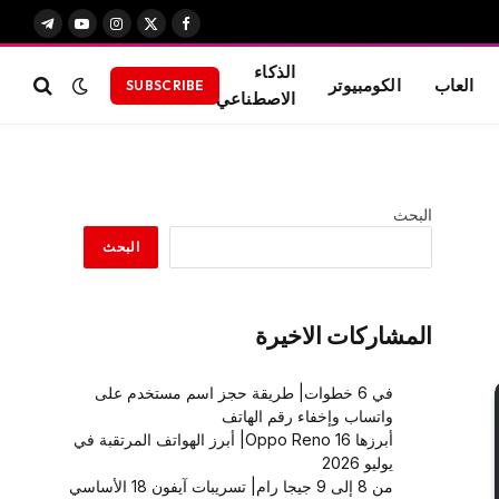
X
فيسبوك
الانستغرام
يوتيوب
تيلقرام
(Twitter)
الذكاء
العاب
الكومبيوتر
SUBSCRIBE
الاصطناعي
البحث
البحث
المشاركات الاخيرة
في 6 خطوات| طريقة حجز اسم مستخدم على
واتساب وإخفاء رقم الهاتف
أبرزها Oppo Reno 16| أبرز الهواتف المرتقبة في
يوليو 2026
من 8 إلى 9 جيجا رام| تسريبات آيفون 18 الأساسي