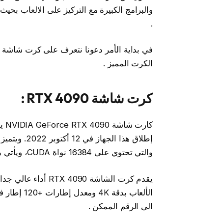
.
الكرت المميز .
كرت شاشة RTX 4090 :
والتي تحتوي على 16384 نواة CUDA، ويأتي هذا الكرت مع ذاكرة GDDR6X وبسعة 24 جيجا .
يقدم كرت الشاشة 090
الى الرقم الممكن .