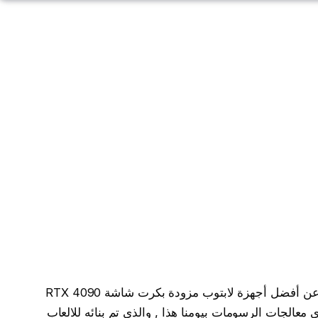
بما أنك في هذا الموضوع هذا يعني أنك تبحث عن أفضل أجهزة لابتوب مزودة بكرت شاشة RTX 4090
لذي يعد من أقوى معالجات الرسومات بيومنا هذا , والذي تم بنائه للالعاب