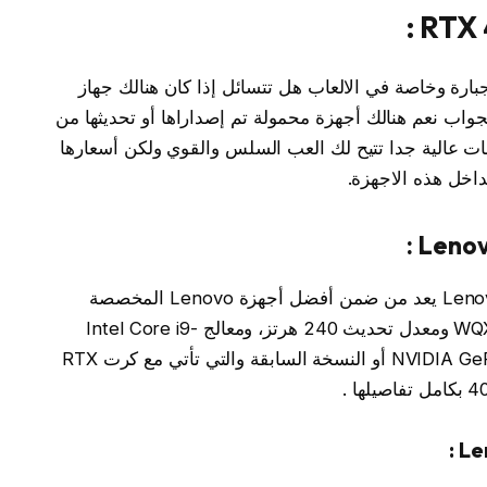
الشاشة RTX 4090 وقوته الجبارة وخاصة في الالعاب هل تتسائل إذا كان هنالك جهاز
جواب نعم هنالك أجهزة محمولة تم إصداراها أو تحديثها من
ت عالية جدا تتيح لك العب السلس والقوي ولكن أسعارها
اخل هذه الاجهزة.
نبدأ معكم بـ لابتوب Lenovo Legion Pro 7i Gen 8 يعد من ضمن أفضل أجهزة Lenovo المخصصة
للألعاب. حيث يأتي بشاشة 16 بوصة بدقة WQXGA ومعدل تحديث 240 هرتز، ومعالج Intel Core i9-
13900HX، مع كرت شاشة NVIDIA GeForce RTX 4090 أو النسخة السابقة والتي تأتي مع كرت RTX