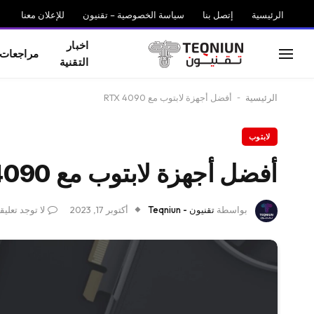
الرئيسية
إتصل بنا
سياسة الخصوصية – تقنيون
للإعلان معنا
اخبار
مراجعات
التقنية
الرئيسية
-
أفضل أجهزة لابتوب مع RTX 4090
لابتوب
أفضل أجهزة لابتوب مع RTX 4090
بواسطة
تقنيون - Teqniun
أكتوبر 17, 2023
لا توجد تعلي