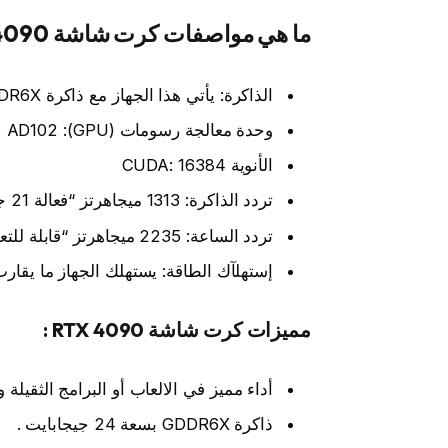
ما هي مواصفات كرت شاشة RTX 4090 :
الذاكرة: يأتي هذا الجهاز مع ذاكرة GDDR6X بـ 24 جيجا.
وحدة معالجة رسومات (GPU): AD102
الأنوية CUDA: 16384
تردد الذاكرة: 1313 ميجاهرتز “فعالة 21 جيجابت في الثانية” .
تردد الساعة: 2235 ميجاهرتز “قابلة للتعزيز حتى 2520 ميجاهرتز” .
إستهلآك الطاقة: يستهلك الجهاز ما يقارب 450 واط
مميزات كرت شاشة RTX 4090 :
أداء مميز في الالعاب أو البرامج الثقيلة 
ذاكرة GDDR6X بسعة 24 جيجابايت .