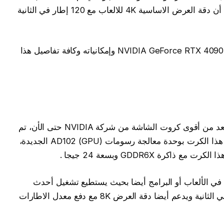
والبرامج الكبيرة مع التركيز على الالعاب بحيث أن دقة العرض الاساسية 4K للالعاب مع 120 إطار في الثانية
في بداية الأمر دعونا نتعرف على كرت شاشة NVIDIA GeForce RTX 4090 وإمكانياته وكافة تفاصيل هذا
كارت شاشة NVIDIA GeForce RTX 4090 يعد من أقوى كروت الشاشة من شركة NVIDIA حتى الأن، تم
إطلاق هذا الجهاز في 12 أكتوبر 2022. ويتميز هذا الكرت بوحدة معالجة رسومات (GPU) AD102 الجديدة،
RTX 4 أداء عالي جدا في الألعاب أو البرامج أيضا بحيث يستطيع تشغيل أحدث
الألعاب بدقة 4K ومعدل إطارات +120 إطار في الثانية ويدعم أيضا دقة العرض 8K مع دفع معدل الاطارات